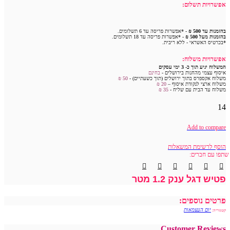
אפשרויות תשלום:
בהזמנות עד 500 ₪
- *אפשרות פריסה עד 6 תשלומים.
בהזמנות מעל 500 ₪
- *אפשרות פריסה עד 18 תשלומים.
*בכרטיס האשראי - ללא ריבית.
אפשרויות משלוח:
המשלוח יגיע תוך כ- 3 ימי עסקים
איסוף עצמי מהחנות בירושלים -
בחינם
משלוח אקספרס בתוך ירושלים (תוך כשעתיים) -
50 ₪
משלוח ארצי לנקודת איסוף –
20 ₪
משלוח עד הבית עם שליח -
35
₪
14
Add to compare
הוסף לרשימת המשאלות
שתפו עם חברים:
פטיש דגל ענק 1.2 מטר
פרטים נוספים:
יום העצמאות
קטגוריה:
Customer Reviews