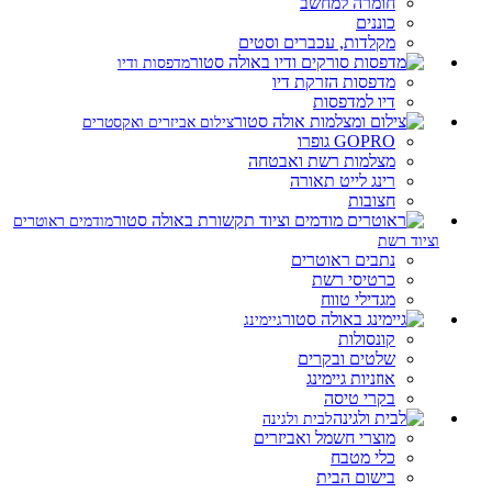
חומרה למחשב
כוננים
מקלדות, עכברים וסטים
מדפסות ודיו
מדפסות הזרקת דיו
דיו למדפסות
צילום אביזרים ואקסטרים
GOPRO גופרו
מצלמות רשת ואבטחה
רינג לייט תאורה
חצובות
מודמים ראוטרים
וציוד רשת
נתבים ראוטרים
כרטיסי רשת
מגדילי טווח
גיימינג
קונסולות
שלטים ובקרים
אוזניות גיימינג
בקרי טיסה
לבית ולגינה
מוצרי חשמל ואביזרים
כלי מטבח
בישום הבית