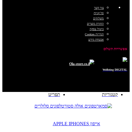
צור קשר
סל קניות
משלוחים
החזרת מוצרים
ביטול עסקה
הגדרות Cookies
אבטחת מידע
אפשרויות תשלום
כל הזכויות שמורות © 2025
Ola-store.co.il
POWERED BY
WeBeing DIGITAL
קטגוריות
תפריט
טלפונים סלולרים
אייפון APPLE IPHONES