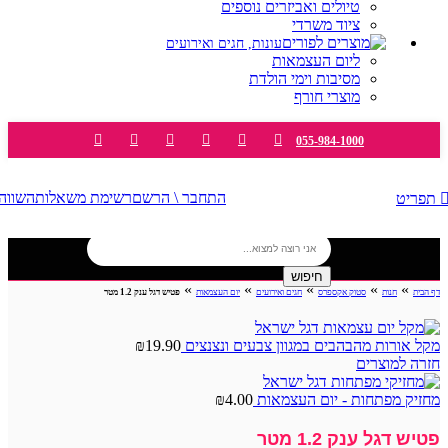
טיולים ואביזרים נוספים
ציוד משרדי
עונות, חגים ואירועים
ליום העצמאות
מסיבות וימי הולדת
מוצרי חורף
055-984-1000
התחבר \ הרשם
רשימת משאלות
השווה
תפריט
חיפוש
»
»
»
»
»
דף הבית
חנות
סטוק אקספרס
חגים ואירועים
יום העצמאות
פטיש דגל ענק 1.2 מטר
מקל אורות מהבהבים במגוון צבעים ונצנצים
19.90
₪
חזרה למוצרים
מחזיק מפתחות - יום העצמאות
4.00
₪
פטיש דגל ענק 1.2 מטר