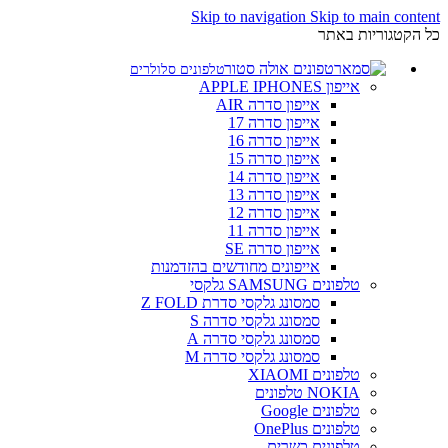
Skip to navigation
Skip to main content
כל הקטגוריות באתר
טלפונים סלולרים
אייפון APPLE IPHONES
אייפון סדרה AIR
אייפון סדרה 17
אייפון סדרה 16
אייפון סדרה 15
אייפון סדרה 14
אייפון סדרה 13
אייפון סדרה 12
אייפון סדרה 11
אייפון סדרה SE
אייפונים מחודשים בהזדמנות
טלפונים SAMSUNG גלקסי
סמסונג גלקסי סדרת Z FOLD
סמסונג גלקסי סדרה S
סמסונג גלקסי סדרה A
סמסונג גלקסי סדרה M
טלפונים XIAOMI
NOKIA טלפונים
טלפונים Google
טלפונים OnePlus
טלפונים כשרים