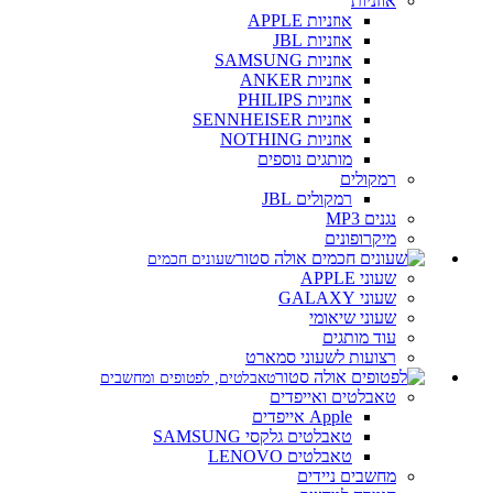
אוזניות
אוזניות APPLE
אוזניות JBL
אוזניות SAMSUNG
אוזניות ANKER
אוזניות PHILIPS
אוזניות SENNHEISER
אוזניות NOTHING
מותגים נוספים
רמקולים
רמקולים JBL
נגנים MP3
מיקרופונים
שעונים חכמים
שעוני APPLE
שעוני GALAXY
שעוני שיאומי
עוד מותגים
רצועות לשעוני סמארט
טאבלטים, לפטופים ומחשבים
טאבלטים ואייפדים
Apple אייפדים
טאבלטים גלקסי SAMSUNG
טאבלטים LENOVO
מחשבים ניידים