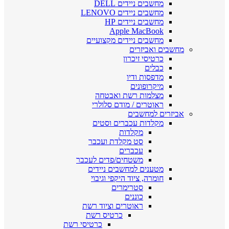
מחשבים ניידים DELL
מחשבים ניידים LENOVO
מחשבים ניידים HP
Apple MacBook
מחשבים ניידים מקצועיים
מחשבים ואביזרים
כרטיסי זיכרון
כבלים
מדפסות ודיו
מיקרופונים
מצלמות רשת ואבטחה
ראוטרים / מודם סלולרי
אביזרים למחשבים
מקלדות עכברים וסטים
מקלדות
סט מקלדת ועכבר
עכברים
משטחים/פדים לעכבר
מטענים למחשבים ניידים
חומרה, ציוד היקפי וגיבוי
סטרימרים
כוננים
ראוטרים וציוד רשת
כרטיס רשת
כרטיסי רשת