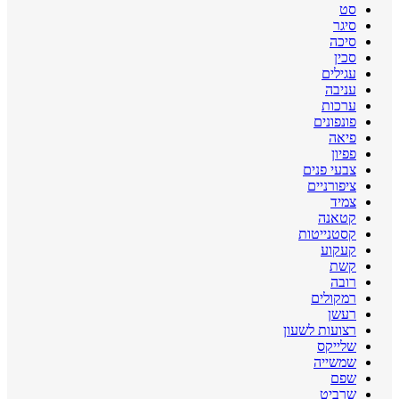
סט
סיגר
סיכה
סכין
עגילים
עניבה
ערכות
פונפונים
פיאה
פפיון
צבעי פנים
ציפורניים
צמיד
קטאנה
קסטנייטות
קעקוע
קשת
רובה
רמקולים
רעשן
רצועות לשעון
שלייקס
שמשייה
שפם
שרביט