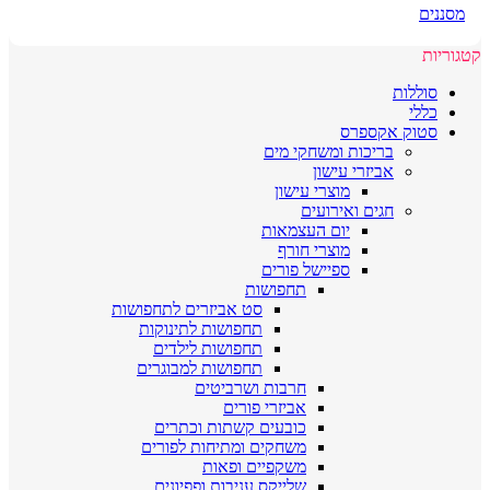
מסננים
קטגוריות
סוללות
כללי
סטוק אקספרס
בריכות ומשחקי מים
אביזרי עישון
מוצרי עישון
חגים ואירועים
יום העצמאות
מוצרי חורף
ספיישל פורים
תחפושות
סט אביזרים לתחפושות
תחפושות לתינוקות
תחפושות לילדים
תחפושות למבוגרים
חרבות ושרביטים
אביזרי פורים
כובעים קשתות וכתרים
משחקים ומתיחות לפורים
משקפיים ופאות
שלייקס עניבות ופפיונים