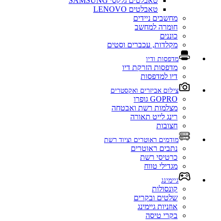
טאבלטים גלקסי SAMSUNG
טאבלטים LENOVO
מחשבים ניידים
חומרה למחשב
כוננים
מקלדות, עכברים וסטים
מדפסות ודיו
מדפסות הזרקת דיו
דיו למדפסות
צילום אביזרים ואקסטרים
GOPRO גופרו
מצלמות רשת ואבטחה
רינג לייט תאורה
חצובות
מודמים ראוטרים וציוד רשת
נתבים ראוטרים
כרטיסי רשת
מגדילי טווח
גיימינג
קונסולות
שלטים ובקרים
אוזניות גיימינג
בקרי טיסה