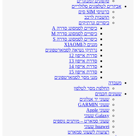
טלפונים למבוגרים
אביזרים לטלפונים סלולריים
כרטיסי SIM סים
תושבות לרכב
כיסויים ונרתיקים
כיסויים לסמסונג סדרה A
כיסויים לסמסונג סדרה M
כיסויים לסמסונג סדרה S
מגנים ל-XIAOMI
נרתיקי נשיאה לסמארטפונים
סדרת אייפון 12
סדרת אייפון 13
סדרת אייפון 14
סדרת אייפון 15
מגני מסך לסמארטפונים
מעבדה
החלפת מסך לטלפון
שעונים חכמים
שעוני יד אנלוגים
שעוני GARMIN
שעוני Apple
Galaxy שעוני
שעוני סמארט – מותגים נוספים
huawei שעוני
רצועות לשעוני סמארט