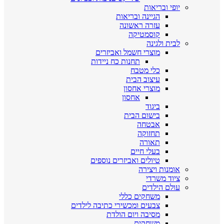
יופי ובריאות
הגיינה ובריאות
עזרה ראשונה
קוסמטיקה
לבית ולגינה
מוצרי חשמל ואביזרים
תחנות כח ניידות
כלי מטבח
עיצוב הבית
מוצרי אחסון
אחסון
ביגוד
בישום הבית
אבטחה
תחזוקה
תאורה
בעלי חיים
טיולים ואביזרים נוספים
אומנות ויצירה
ציוד משרדי
עולם הילדים
משחקים כללי
צבעים ומכשירי כתיבה לילדים
מסיבה ויום הולדת
משחקים