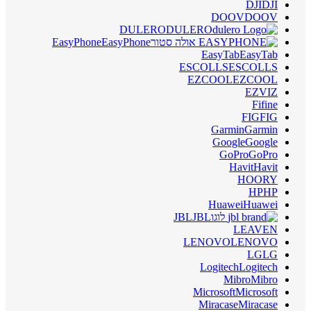
DJI
DJI
DOOV
DOOV
DULERO
DULERO
EasyPhone
EasyPhone
EasyTab
EasyTab
ESCOLLS
ESCOLLS
EZCOOL
EZCOOL
EZVIZ
Fifine
FIG
FIG
Garmin
Garmin
Google
Google
GoPro
GoPro
Havit
Havit
HOORY
HP
HP
Huawei
Huawei
JBL
JBL
LEAVEN
LENOVO
LENOVO
LG
LG
Logitech
Logitech
Mibro
Mibro
Microsoft
Microsoft
Miracase
Miracase