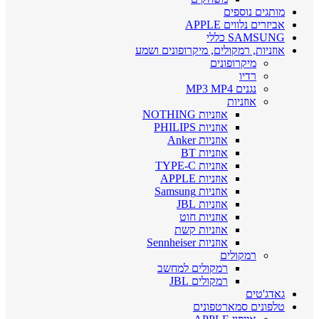
מותגים נוספים
אביזרים נלווים APPLE
SAMSUNG כללי
אוזניות, רמקולים, מיקרופונים ושמע
מיקרופונים
רדיו
נגנים MP3 MP4
אוזניות
אוזניות NOTHING
אוזניות PHILIPS
אוזניות Anker
אוזניות BT
אוזניות TYPE-C
אוזניות APPLE
אוזניות Samsung
אוזניות JBL
אוזניות חוט
אוזניות קשת
אוזניות Sennheiser
רמקולים
רמקולים למחשב
רמקולים JBL
גאדג'טים
טלפונים סמארטפונים