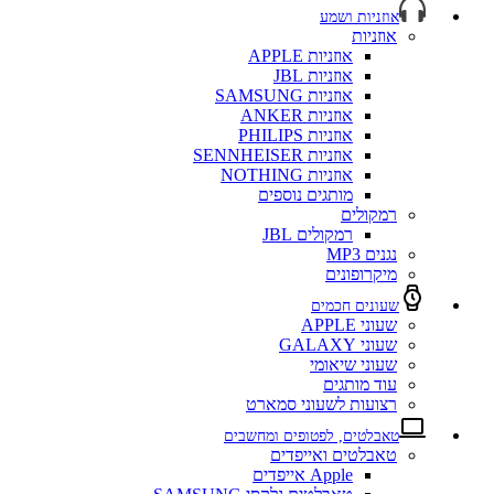
אוזניות ושמע
אוזניות
אוזניות APPLE
אוזניות JBL
אוזניות SAMSUNG
אוזניות ANKER
אוזניות PHILIPS
אוזניות SENNHEISER
אוזניות NOTHING
מותגים נוספים
רמקולים
רמקולים JBL
נגנים MP3
מיקרופונים
שעונים חכמים
שעוני APPLE
שעוני GALAXY
שעוני שיאומי
עוד מותגים
רצועות לשעוני סמארט
טאבלטים, לפטופים ומחשבים
טאבלטים ואייפדים
Apple אייפדים