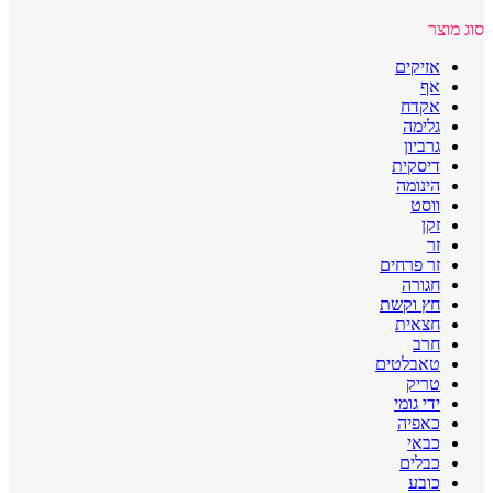
סוג מוצר
אזיקים
אף
אקדח
גלימה
גרביון
דיסקית
הינומה
ווסט
זקן
זר
זר פרחים
חגורה
חץ וקשת
חצאית
חרב
טאבלטים
טריק
ידי גומי
כאפיה
כבאי
כבלים
כובע