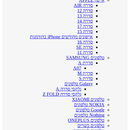
אייפון APPLE
סדרה AIR
סדרה 12
סדרה 13
סדרה 14
סדרה 17
סדרה 15
אייפונים מחודשים iPhone בהזדמנות
סדרה 16
סדרה SE
סדרה 11
טלפונים SAMSUNG
סדרת A
A07
סדרת M
סדרת S
Galaxy טלפונים
גלקסי סדרה A
גלקסי סדרה Z FOLD
טלפונים XIAOMI
NOKIA טלפונים
Google טלפונים
Nothing טלפונים
טלפונים ONEPLUS
טלפונים כשרים