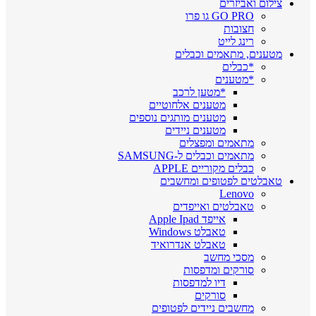
צילום ואביזרים
GO PRO גו פרו
חצובות
רינג לייט
מטענים, מתאמים וכבלים
*כבלים
*מטענים
*מטען לרכב
מטענים אלחוטיים
מטענים מותגים נוספים
מטענים ניידים
מתאמים ומפצלים
מתאמים וכבלים ל-SAMSUNG
כבלים מקוריים APPLE
טאבלטים לפטופים ומחשבים
Lenovo
טאבלטים ואייפדים
אייפד Apple Ipad
טאבלט Windows
טאבלט אנדרואיד
מסכי מחשב
סורקים ומדפסות
דיו למדפסות
סורקים
מחשבים ניידים לפטופים