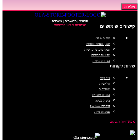
שליחה
סלולר | מחשבים | מעבדה
הצטרפו אלינו ברשתות
קישורים שימושיים
אודות OLA
תקנון האתר והחנות
תנאי שימוש ומדיניות
מדיניות פרטיות
הצהרת נגישות
שירות לקוחות
צור קשר
סל קניות
משלוחים
החזרת מוצרים
ביטול עסקה
הגדרות Cookies
אבטחת מידע
אפשרויות תשלום
כל הזכויות שמורות © 2025
Ola-store.co.il