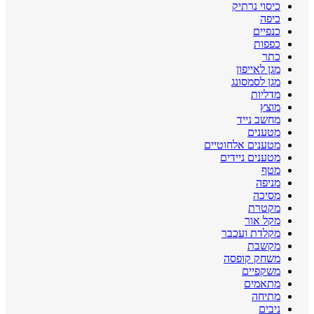
כיסוי נרתיק
כיפה
כנפיים
כפפות
כתר
מגן לאייפון
מגן לסמסונג
מדליות
מוצץ
מחשב נייד
מטענים
מטענים אלחוטיים
מטענים ניידים
מטף
מניפה
מסיכה
מקטרת
מקל אור
מקלדת ועכבר
מקשבת
משחק קופסה
משקפיים
מתאמים
מתיחה
ניבים