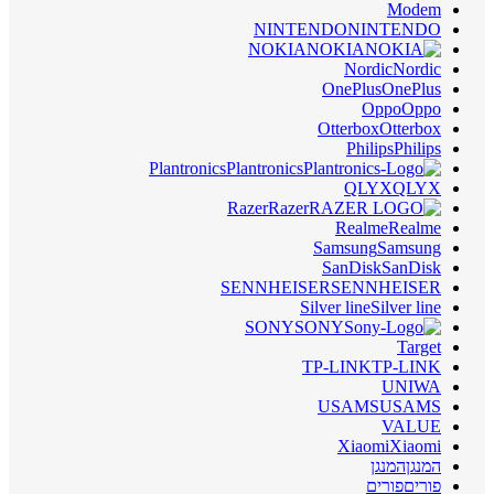
Modem
NINTENDO
NINTENDO
NOKIA
NOKIA
Nordic
Nordic
OnePlus
OnePlus
Oppo
Oppo
Otterbox
Otterbox
Philips
Philips
Plantronics
Plantronics
QLYX
QLYX
Razer
Razer
Realme
Realme
Samsung
Samsung
SanDisk
SanDisk
SENNHEISER
SENNHEISER
Silver line
Silver line
SONY
SONY
Target
TP-LINK
TP-LINK
UNIWA
USAMS
USAMS
VALUE
Xiaomi
Xiaomi
המנגן
המנגן
פורים
פורים