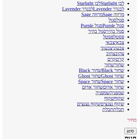
לבן Starlight
לבן Starlight
לבנדר Lavender
לבנדר Lavender
מרווה Sage
מרווה Sage
סגול
סגול
סגול Purple
סגול Purple
סגול בהיר
סגול בהיר
פסטל
פסטל
צבאי
צבאי
צבעוני
צבעוני
צהוב
צהוב
קרם
קרם
שחור
שחור
שחור Black
שחור Black
שחור Ghost
שחור Ghost
שחור Space
שחור Space
שחור אדום
שחור אדום
שמפניה
שמפניה
שקוף
שקוף
שקוף נצנצים
שקוף נצנצים
תכלת
תכלת
מחיר
סינון
חנות