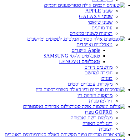
שעונים חכמים
שעוני APPLE
שעוני GALAXY
שעוני שיאומי
עוד מותגים
רצועות לשעוני סמארט
טאבלטים, לפטופים ומחשבים
טאבלטים ואייפדים
Apple אייפדים
טאבלטים גלקסי SAMSUNG
טאבלטים LENOVO
מחשבים ניידים
חומרה למחשב
כוננים
מקלדות, עכברים וסטים
מדפסות ודיו
מדפסות הזרקת דיו
דיו למדפסות
צילום אביזרים ואקסטרים
GOPRO גופרו
מצלמות רשת ואבטחה
רינג לייט תאורה
חצובות
מודמים ראוטרים