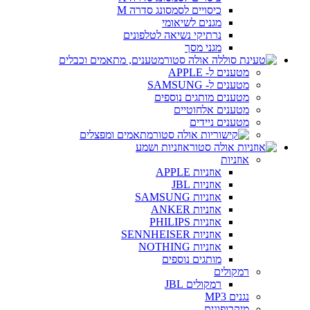
כיסויים לסמסונג סדרה M
מגנים לשיאומי
נרתיקי נשיאה לטלפונים
מגני מסך
מטענים, מתאמים וכבלים
מטענים ל- APPLE
מטענים ל- SAMSUNG
מטענים מותגים נוספים
מטענים אלחוטיים
מטענים ניידים
מתאמים ומפצלים
אוזניות ושמע
אוזניות
אוזניות APPLE
אוזניות JBL
אוזניות SAMSUNG
אוזניות ANKER
אוזניות PHILIPS
אוזניות SENNHEISER
אוזניות NOTHING
מותגים נוספים
רמקולים
רמקולים JBL
נגנים MP3
מיקרופונים