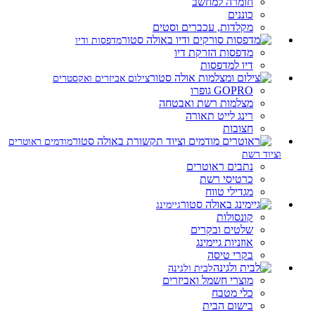
חומרה למחשב
כוננים
מקלדות, עכברים וסטים
מדפסות ודיו
מדפסות הזרקת דיו
דיו למדפסות
צילום אביזרים ואקסטרים
GOPRO גופרו
מצלמות רשת ואבטחה
רינג לייט תאורה
חצובות
מודמים ראוטרים
וציוד רשת
נתבים ראוטרים
כרטיסי רשת
מגדילי טווח
גיימינג
קונסולות
שלטים ובקרים
אוזניות גיימינג
בקרי טיסה
לבית ולגינה
מוצרי חשמל ואביזרים
כלי מטבח
בישום הבית