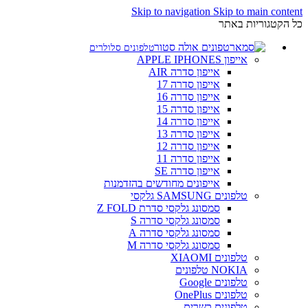
Skip to navigation
Skip to main content
כל הקטגוריות באתר
טלפונים סלולרים
אייפון APPLE IPHONES
אייפון סדרה AIR
אייפון סדרה 17
אייפון סדרה 16
אייפון סדרה 15
אייפון סדרה 14
אייפון סדרה 13
אייפון סדרה 12
אייפון סדרה 11
אייפון סדרה SE
אייפונים מחודשים בהזדמנות
טלפונים SAMSUNG גלקסי
סמסונג גלקסי סדרת Z FOLD
סמסונג גלקסי סדרה S
סמסונג גלקסי סדרה A
סמסונג גלקסי סדרה M
טלפונים XIAOMI
NOKIA טלפונים
טלפונים Google
טלפונים OnePlus
טלפונים כשרים