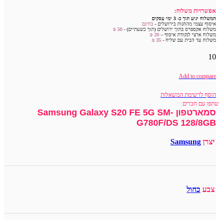
אפשרויות משלוח:
המשלוח יגיע תוך כ- 3 ימי עסקים
איסוף עצמי מהחנות בירושלים -
בחינם
משלוח אקספרס בתוך ירושלים (תוך כשעתיים) -
50 ₪
משלוח ארצי לנקודת איסוף –
20 ₪
משלוח עד הבית עם שליח -
35
₪
10
Add to compare
הוסף לרשימת המשאלות
שתפו עם חברים:
סמארטפון Samsung Galaxy S20 FE 5G SM-
G780F/DS 128/8GB
יצרן
Samsung
צבע
כחול