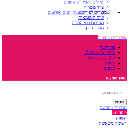
טיולים ואביזרים נוספים
ציוד משרדי
עונות, חגים ואירועים
ליום העצמאות
מסיבות וימי הולדת
מוצרי חורף
קטגוריות מוצרים
צור קשר
טרייד אין משתלם
מעבדת תיקונים
אודות
סניפים
055-984-1000
חיפוש
התחבר \ הרשם
₪
0.00
0
השווה
רשימת משאלות