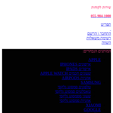
שירות לקוחות
055-984-1000
תפריט
התחבר \ הרשם
רשימת משאלות
השווה
המותגים הנבחרים:
APPLE
אייפונים IPHONES
אייפדים IPADS
שעונים חכמים APPLE WATCH
אוזניות AIRPODS
SAMSUNG
טלפונים סמסונג גלקסי
טאבלטים סמסונג גלקסי
שעוני ססמסונג גלקסי
אוזניות סמסונג גלקסי
XIAOMI
GOOGLE