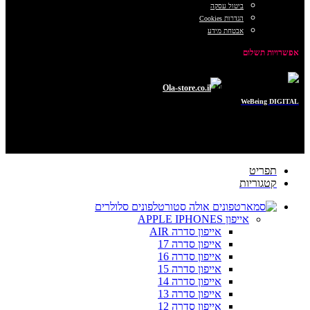
ביטול עסקה
הגדרות Cookies
אבטחת מידע
אפשרויות תשלום
כל הזכויות שמורות © 2025
Ola-store.co.il
POWERED BY
WeBeing DIGITAL
תפריט
קטגוריות
טלפונים סלולרים
אייפון APPLE IPHONES
אייפון סדרה AIR
אייפון סדרה 17
אייפון סדרה 16
אייפון סדרה 15
אייפון סדרה 14
אייפון סדרה 13
אייפון סדרה 12