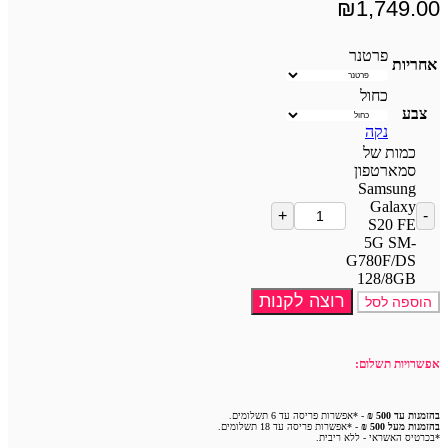
₪
1,749.00
פרטנר
אחריות
כחול
צבע
נקה
כמות של
סמארטפון
Samsung
Galaxy
S20 FE
5G SM-
G780F/DS
128/8GB
רוצה לקנות
הוספה לסל
אפשרויות תשלום:
בהזמנות עד 500 ₪
- *אפשרות פריסה עד 6 תשלומים.
בהזמנות מעל 500 ₪
- *אפשרות פריסה עד 18 תשלומים.
*בכרטיס האשראי - ללא ריבית.