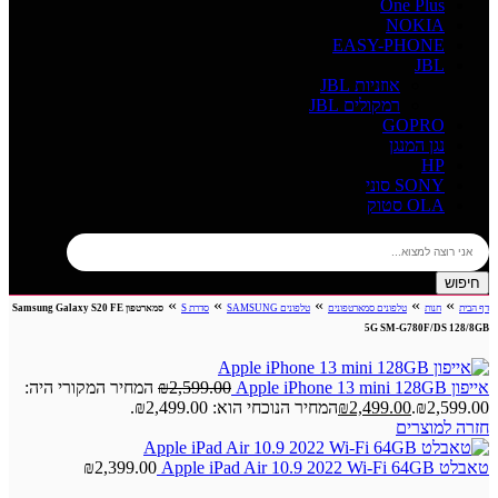
One Plus
NOKIA
EASY-PHONE
JBL
אוזניות JBL
רמקולים JBL
GOPRO
נגן המנגן
HP
SONY סוני
OLA סטוק
חיפוש
»
»
»
»
»
דף הבית
חנות
טלפונים סמארטפונים
טלפונים SAMSUNG
סדרת S
סמארטפון Samsung Galaxy S20 FE
5G SM-G780F/DS 128/8GB
אייפון Apple iPhone 13 mini 128GB
2,599.00
₪
המחיר המקורי היה:
₪2,599.00.
2,499.00
₪
המחיר הנוכחי הוא: ₪2,499.00.
חזרה למוצרים
טאבלט Apple iPad Air 10.9 2022 Wi-Fi 64GB
2,399.00
₪