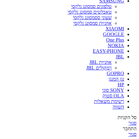
SAMSUNG
טלפונים סמסונג גלקסי
טאבלטים סמסונג גלקסי
שעוני ססמסונג גלקסי
אוזניות סמסונג גלקסי
XIAOMI
GOOGLE
One Plus
NOKIA
EASY-PHONE
JBL
אוזניות JBL
רמקולים JBL
GOPRO
נגן המנגן
HP
SONY סוני
OLA סטוק
רשימת משאלות
השווה
סל הקניות
סגור
התחבר
סגור