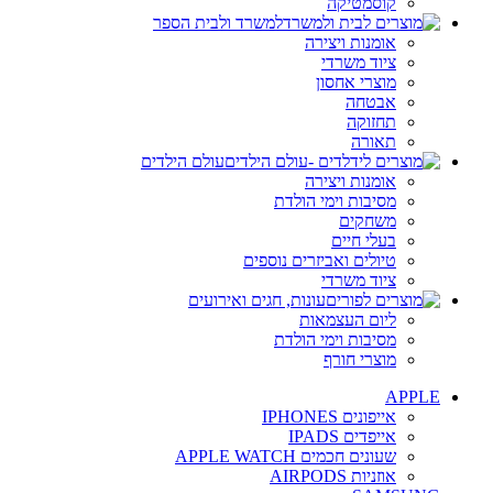
קוסמטיקה
למשרד ולבית הספר
אומנות ויצירה
ציוד משרדי
מוצרי אחסון
אבטחה
תחזוקה
תאורה
עולם הילדים
אומנות ויצירה
מסיבות וימי הולדת
משחקים
בעלי חיים
טיולים ואביזרים נוספים
ציוד משרדי
עונות, חגים ואירועים
ליום העצמאות
מסיבות וימי הולדת
מוצרי חורף
APPLE
אייפונים IPHONES
אייפדים IPADS
שעונים חכמים APPLE WATCH
אוזניות AIRPODS