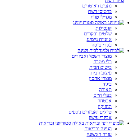
וציוד רשת
נתבים ראוטרים
כרטיסי רשת
מגדילי טווח
גיימינג
קונסולות
שלטים ובקרים
אוזניות גיימינג
בקרי טיסה
לבית ולגינה
מוצרי חשמל ואביזרים
כלי מטבח
בישום הבית
עיצוב הבית
מוצרי אחסון
ביגוד
תאורה
בעלי חיים
אבטחה
תחזוקה
טיולים ואביזרים נוספים
אביזרי עישון
יופי ובריאות
הגיינה ובריאות
עזרה ראשונה