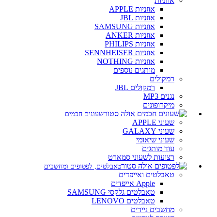
אוזניות
אוזניות APPLE
אוזניות JBL
אוזניות SAMSUNG
אוזניות ANKER
אוזניות PHILIPS
אוזניות SENNHEISER
אוזניות NOTHING
מותגים נוספים
רמקולים
רמקולים JBL
נגנים MP3
מיקרופונים
שעונים חכמים
שעוני APPLE
שעוני GALAXY
שעוני שיאומי
עוד מותגים
רצועות לשעוני סמארט
טאבלטים, לפטופים ומחשבים
טאבלטים ואייפדים
Apple אייפדים
טאבלטים גלקסי SAMSUNG
טאבלטים LENOVO
מחשבים ניידים