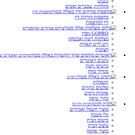
כוננים
מקלדות, עכברים וסטים
מדפסות ודיו
מדפסות הזרקת דיו
דיו למדפסות
צילום אביזרים ואקסטרים
GOPRO גופרו
מצלמות רשת ואבטחה
רינג לייט תאורה
חצובות
מודמים ראוטרים וצ
נתבים ראוטרים
כרטיסי רשת
מגדילי טווח
גיימינג
קונסולות
שלטים ובקרים
אוזניות גיימינג
בקרי טיסה
לבית ולגינה
מוצרי חשמל ואביזרים
כלי מטבח
בישום הבית
עיצוב הבית
מוצרי אחסון