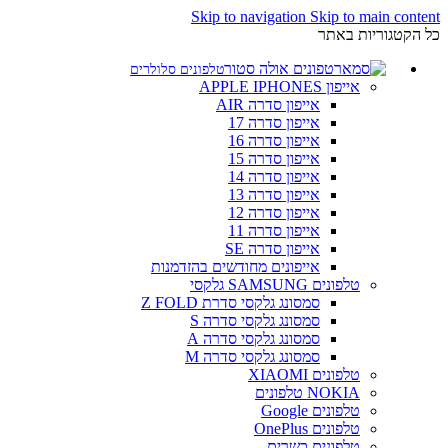
Skip to navigation
Skip to main content
כל הקטגוריות באתר
טלפונים סלולרים
אייפון APPLE IPHONES
אייפון סדרה AIR
אייפון סדרה 17
אייפון סדרה 16
אייפון סדרה 15
אייפון סדרה 14
אייפון סדרה 13
אייפון סדרה 12
אייפון סדרה 11
אייפון סדרה SE
אייפונים מחודשים בהזדמנות
טלפונים SAMSUNG גלקסי
סמסונג גלקסי סדרת Z FOLD
סמסונג גלקסי סדרה S
סמסונג גלקסי סדרה A
סמסונג גלקסי סדרה M
טלפונים XIAOMI
NOKIA טלפונים
טלפונים Google
טלפונים OnePlus
טלפונים כשרים