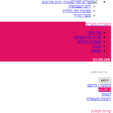
עונות, חגים ואירועים
ליום העצמאות
מסיבות וימי הולדת
מוצרי חורף
קטגוריות מוצרים
צור קשר
טרייד אין משתלם
מעבדת תיקונים
אודות
סניפים
055-984-1000
חיפוש
התחבר \ הרשם
₪
0.00
0
השווה
רשימת משאלות
שירות לקוחות