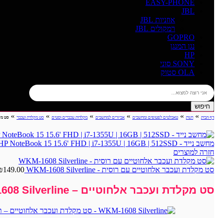
EASY-PHONE
JBL
אוזניות JBL
רמקולים JBL
GOPRO
נגן המנגן
HP
SONY סוני
OLA סטוק
חיפוש
»
»
»
»
»
»
דף הבית
חנות
טאבלטים לפטופים ומחשבים
אביזרים למחשבים
מקלדות עכברים וסטים
סט מקלדת ועכבר
סט מקלדת 
מחשב נייד - HP NoteBook 15 15.6' FHD | i7-1355U | 16GB | 512SSD - שחור
חזרה למוצרים
סט מקלדת ועכבר אלחוטיים עם רוסית - WKM-1608 Silverline
149.00
₪
סט מקלדת ועכבר אלחוטיים – WKM-1608 Silverline