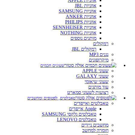
אוזניות APPLE
אוזניות JBL
אוזניות SAMSUNG
אוזניות ANKER
אוזניות PHILIPS
אוזניות SENNHEISER
אוזניות NOTHING
מותגים נוספים
רמקולים
רמקולים JBL
נגנים MP3
מיקרופונים
שעונים חכמים
שעוני APPLE
שעוני GALAXY
שעוני שיאומי
עוד מותגים
רצועות לשעוני סמארט
טאבלטים, לפטופים ומחשבים
טאבלטים ואייפדים
Apple אייפדים
טאבלטים גלקסי SAMSUNG
טאבלטים LENOVO
מחשבים ניידים
חומרה למחשב