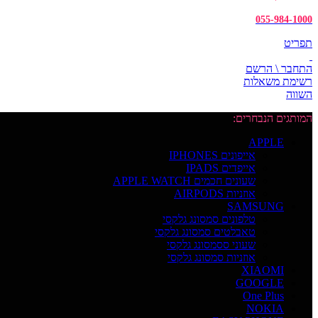
055-984-1000
תפריט
התחבר \ הרשם
רשימת משאלות
השווה
המותגים הנבחרים:
APPLE
אייפונים IPHONES
אייפדים IPADS
שעונים חכמים APPLE WATCH
אוזניות AIRPODS
SAMSUNG
טלפונים סמסונג גלקסי
טאבלטים סמסונג גלקסי
שעוני ססמסונג גלקסי
אוזניות סמסונג גלקסי
XIAOMI
GOOGLE
One Plus
NOKIA