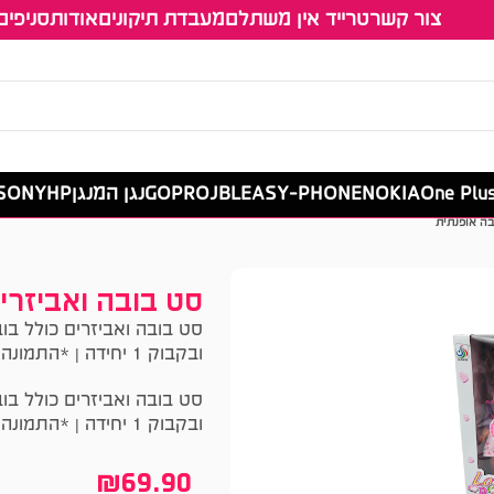
צור קשר
טרייד אין משתלם
מעבדת תיקונים
אודות
סניפים
One Plu
NOKIA
EASY-PHONE
JBL
GOPRO
נגן המנגן
HP
SONY סוני
בה אופנתית
סט בובה ואביזרי
סט בובה ואביזרים כולל ב
ובקבוק 1 יחידה | *התמונה להמחשה בלבד בכפוף למלאי הקיים בחנות
סט בובה ואביזרים כולל ב
ובקבוק 1 יחידה | *התמונה להמחשה בלבד בכפוף למלאי הקיים בחנות
₪
69.90