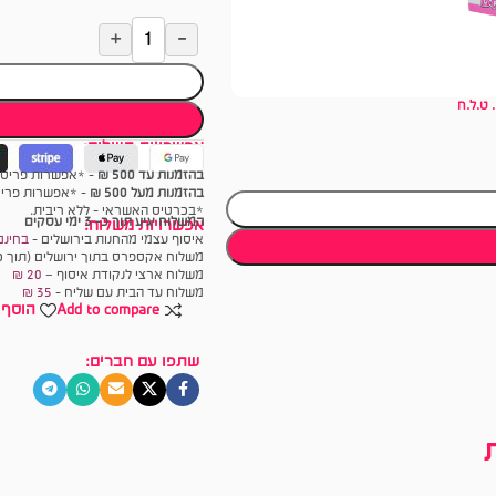
 ט.ל.ח
אפשרויות תשלום:
בהזמנות עד 500 ₪
- *אפשרות פריסה עד 6 תש
בהזמנות מעל 500 ₪
- *אפשרות פריסה עד 18 
*בכרטיס האשראי - ללא ריבית.
המשלוח יגיע תוך כ- 3 ימי עסקים
אפשרויות משלוח:
איסוף עצמי מהחנות בירושלים -
בחינם
משלוח אקספרס בתוך ירושלים (תוך כ
משלוח ארצי לנקודת איסוף –
20 ₪
משלוח עד הבית עם שליח -
35
₪
Add to compare
הוסף 
שתפו עם חברים: