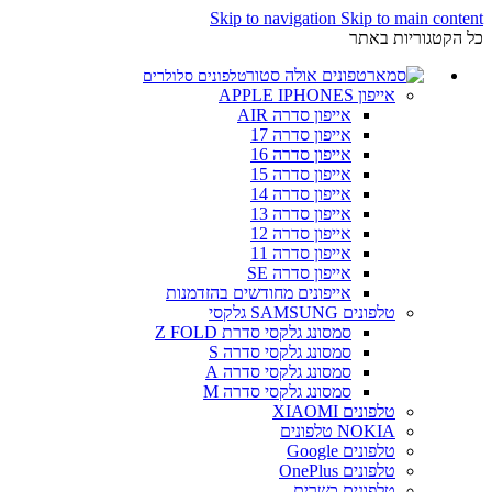
Skip to navigation
Skip to main content
כל הקטגוריות באתר
טלפונים סלולרים
אייפון APPLE IPHONES
אייפון סדרה AIR
אייפון סדרה 17
אייפון סדרה 16
אייפון סדרה 15
אייפון סדרה 14
אייפון סדרה 13
אייפון סדרה 12
אייפון סדרה 11
אייפון סדרה SE
אייפונים מחודשים בהזדמנות
טלפונים SAMSUNG גלקסי
סמסונג גלקסי סדרת Z FOLD
סמסונג גלקסי סדרה S
סמסונג גלקסי סדרה A
סמסונג גלקסי סדרה M
טלפונים XIAOMI
NOKIA טלפונים
טלפונים Google
טלפונים OnePlus
טלפונים כשרים