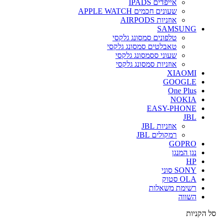
אייפדים IPADS
שעונים חכמים APPLE WATCH
אוזניות AIRPODS
SAMSUNG
טלפונים סמסונג גלקסי
טאבלטים סמסונג גלקסי
שעוני ססמסונג גלקסי
אוזניות סמסונג גלקסי
XIAOMI
GOOGLE
One Plus
NOKIA
EASY-PHONE
JBL
אוזניות JBL
רמקולים JBL
GOPRO
נגן המנגן
HP
SONY סוני
OLA סטוק
רשימת משאלות
השווה
סל הקניות