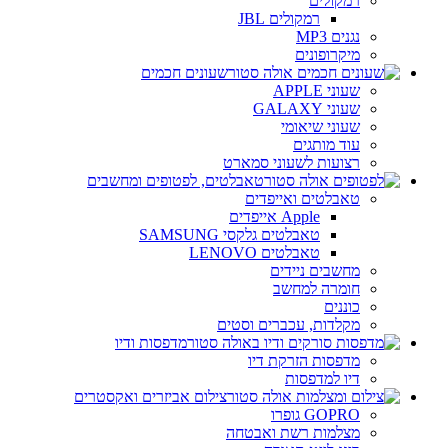
רמקולים
רמקולים JBL
נגנים MP3
מיקרופונים
שעונים חכמים
שעוני APPLE
שעוני GALAXY
שעוני שיאומי
עוד מותגים
רצועות לשעוני סמארט
טאבלטים, לפטופים ומחשבים
טאבלטים ואייפדים
Apple אייפדים
טאבלטים גלקסי SAMSUNG
טאבלטים LENOVO
מחשבים ניידים
חומרה למחשב
כוננים
מקלדות, עכברים וסטים
מדפסות ודיו
מדפסות הזרקת דיו
דיו למדפסות
צילום אביזרים ואקסטרים
GOPRO גופרו
מצלמות רשת ואבטחה