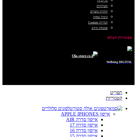
סל קניות
משלוחים
החזרת מוצרים
ביטול עסקה
הגדרות Cookies
אבטחת מידע
אפשרויות תשלום
כל הזכויות שמורות © 2025
Ola-store.co.il
POWERED BY
WeBeing DIGITAL
תפריט
קטגוריות
טלפונים סלולרים
אייפון APPLE IPHONES
אייפון סדרה AIR
אייפון סדרה 17
אייפון סדרה 16
אייפון סדרה 15