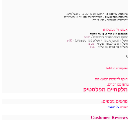
בהזמנות עד 500 ₪
- *אפשרות פריסה עד 6 תשלומים.
בהזמנות מעל 500 ₪
- *אפשרות פריסה עד 18 תשלומים.
*בכרטיס האשראי - ללא ריבית.
אפשרויות משלוח:
המשלוח יגיע תוך כ- 3 ימי עסקים
איסוף עצמי מהחנות בירושלים -
בחינם
משלוח אקספרס בתוך ירושלים (תוך כשעתיים) -
50 ₪
משלוח ארצי לנקודת איסוף –
20 ₪
משלוח עד הבית עם שליח -
35
₪
5
Add to compare
הוסף לרשימת המשאלות
שתפו עם חברים:
מלקחיים מפלסטיק
פרטים נוספים:
כלי מטבח
קטגוריה:
Customer Reviews