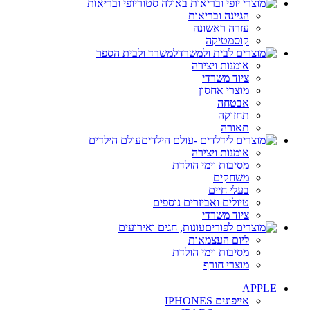
יופי ובריאות
הגיינה ובריאות
עזרה ראשונה
קוסמטיקה
למשרד ולבית הספר
אומנות ויצירה
ציוד משרדי
מוצרי אחסון
אבטחה
תחזוקה
תאורה
עולם הילדים
אומנות ויצירה
מסיבות וימי הולדת
משחקים
בעלי חיים
טיולים ואביזרים נוספים
ציוד משרדי
עונות, חגים ואירועים
ליום העצמאות
מסיבות וימי הולדת
מוצרי חורף
APPLE
אייפונים IPHONES