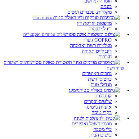
חומרה למחשב
כוננים
מקלדות, עכברים וסטים
מדפסות ודיו
מדפסות הזרקת דיו
דיו למדפסות
צילום אביזרים ואקסטרים
GOPRO גופרו
מצלמות רשת ואבטחה
רינג לייט תאורה
חצובות
מודמים ראוטרים
וציוד רשת
נתבים ראוטרים
כרטיסי רשת
מגדילי טווח
גיימינג
קונסולות
שלטים ובקרים
אוזניות גיימינג
בקרי טיסה
לבית ולגינה
מוצרי חשמל ואביזרים
כלי מטבח
בישום הבית