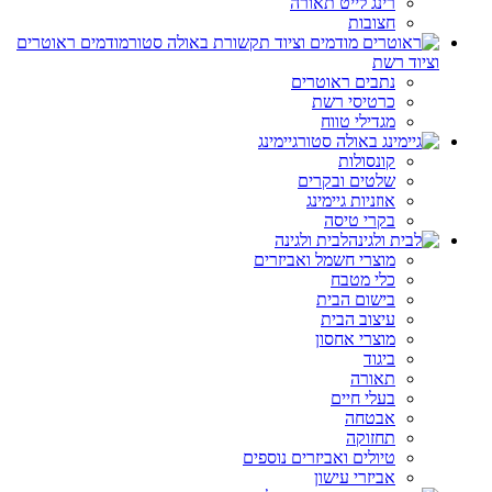
רינג לייט תאורה
חצובות
מודמים ראוטרים
וציוד רשת
נתבים ראוטרים
כרטיסי רשת
מגדילי טווח
גיימינג
קונסולות
שלטים ובקרים
אוזניות גיימינג
בקרי טיסה
לבית ולגינה
מוצרי חשמל ואביזרים
כלי מטבח
בישום הבית
עיצוב הבית
מוצרי אחסון
ביגוד
תאורה
בעלי חיים
אבטחה
תחזוקה
טיולים ואביזרים נוספים
אביזרי עישון