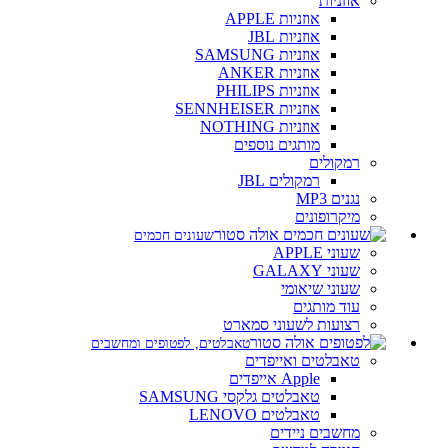
אוזניות
אוזניות APPLE
אוזניות JBL
אוזניות SAMSUNG
אוזניות ANKER
אוזניות PHILIPS
אוזניות SENNHEISER
אוזניות NOTHING
מותגים נוספים
רמקולים
רמקולים JBL
נגנים MP3
מיקרופונים
שעונים חכמים
שעוני APPLE
שעוני GALAXY
שעוני שיאומי
עוד מותגים
רצועות לשעוני סמארט
טאבלטים, לפטופים ומחשבים
טאבלטים ואייפדים
Apple אייפדים
טאבלטים גלקסי SAMSUNG
טאבלטים LENOVO
מחשבים ניידים