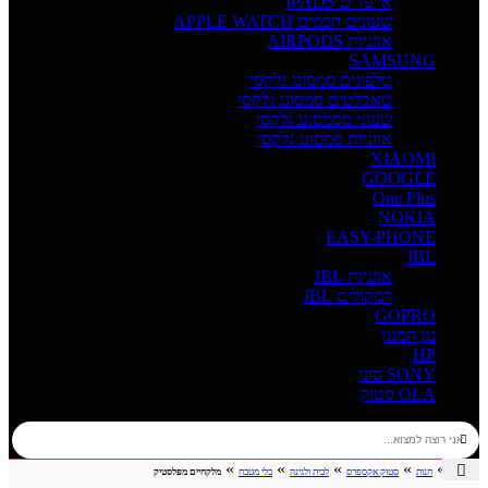
אייפדים IPADS
שעונים חכמים APPLE WATCH
אוזניות AIRPODS
SAMSUNG
טלפונים סמסונג גלקסי
טאבלטים סמסונג גלקסי
שעוני ססמסונג גלקסי
אוזניות סמסונג גלקסי
XIAOMI
GOOGLE
One Plus
NOKIA
EASY-PHONE
JBL
אוזניות JBL
רמקולים JBL
GOPRO
נגן המנגן
HP
SONY סוני
OLA סטוק
»
»
»
»
»
דף הבית
חנות
סטוק אקספרס
לבית ולגינה
כלי מטבח
מלקחיים מפלסטיק