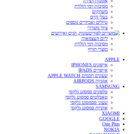
אומנות ויצירה
מסיבות וימי הולדת
משחקים
בעלי חיים
טיולים ואביזרים נוספים
ציוד משרדי
עונות, חגים ואירועים
ליום העצמאות
מסיבות וימי הולדת
מוצרי חורף
APPLE
אייפונים IPHONES
אייפדים IPADS
שעונים חכמים APPLE WATCH
אוזניות AIRPODS
SAMSUNG
טלפונים סמסונג גלקסי
טאבלטים סמסונג גלקסי
שעוני ססמסונג גלקסי
אוזניות סמסונג גלקסי
XIAOMI
GOOGLE
One Plus
NOKIA