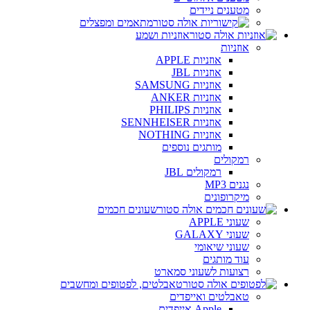
מטענים ניידים
מתאמים ומפצלים
אוזניות ושמע
אוזניות
אוזניות APPLE
אוזניות JBL
אוזניות SAMSUNG
אוזניות ANKER
אוזניות PHILIPS
אוזניות SENNHEISER
אוזניות NOTHING
מותגים נוספים
רמקולים
רמקולים JBL
נגנים MP3
מיקרופונים
שעונים חכמים
שעוני APPLE
שעוני GALAXY
שעוני שיאומי
עוד מותגים
רצועות לשעוני סמארט
טאבלטים, לפטופים ומחשבים
טאבלטים ואייפדים
Apple אייפדים