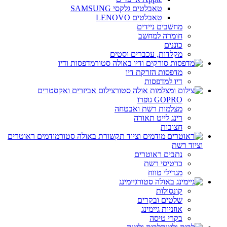
טאבלטים גלקסי SAMSUNG
טאבלטים LENOVO
מחשבים ניידים
חומרה למחשב
כוננים
מקלדות, עכברים וסטים
מדפסות ודיו
מדפסות הזרקת דיו
דיו למדפסות
צילום אביזרים ואקסטרים
GOPRO גופרו
מצלמות רשת ואבטחה
רינג לייט תאורה
חצובות
מודמים ראוטרים
וציוד רשת
נתבים ראוטרים
כרטיסי רשת
מגדילי טווח
גיימינג
קונסולות
שלטים ובקרים
אוזניות גיימינג
בקרי טיסה