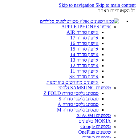
Skip to navigation
Skip to main content
כל הקטגוריות באתר
טלפונים סלולרים
אייפון APPLE IPHONES
אייפון סדרה AIR
אייפון סדרה 17
אייפון סדרה 16
אייפון סדרה 15
אייפון סדרה 14
אייפון סדרה 13
אייפון סדרה 12
אייפון סדרה 11
אייפון סדרה SE
אייפונים מחודשים בהזדמנות
טלפונים SAMSUNG גלקסי
סמסונג גלקסי סדרת Z FOLD
סמסונג גלקסי סדרה S
סמסונג גלקסי סדרה A
סמסונג גלקסי סדרה M
טלפונים XIAOMI
NOKIA טלפונים
טלפונים Google
טלפונים OnePlus
טלפונים כשרים