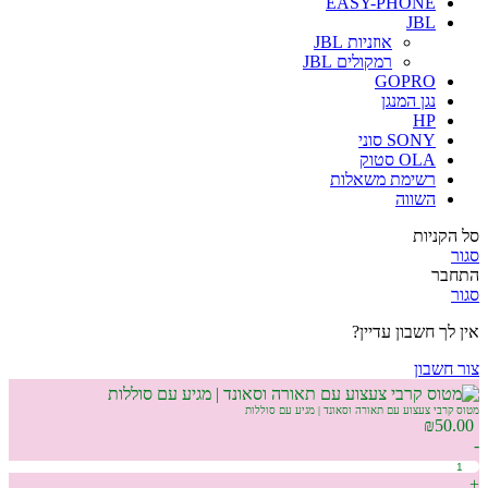
EASY-PHONE
JBL
אוזניות JBL
רמקולים JBL
GOPRO
נגן המנגן
HP
SONY סוני
OLA סטוק
רשימת משאלות
השווה
סל הקניות
סגור
התחבר
סגור
אין לך חשבון עדיין?
צור חשבון
מטוס קרבי צעצוע עם תאורה וסאונד | מגיע עם סוללות
₪
50.00
-
+