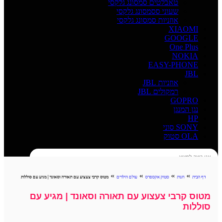
טאבלטים סמסונג גלקסי
שעוני ססמסונג גלקסי
אוזניות סמסונג גלקסי
XIAOMI
GOOGLE
One Plus
NOKIA
EASY-PHONE
JBL
אוזניות JBL
רמקולים JBL
GOPRO
נגן המנגן
HP
SONY סוני
OLA סטוק
חיפוש
»
»
»
»
דף הבית
חנות
סטוק אקספרס
עולם הילדים
מטוס קרבי צעצוע עם תאורה וסאונד | מגיע עם סוללות
מטוס קרבי צעצוע עם תאורה וסאונד | מגיע עם
סוללות