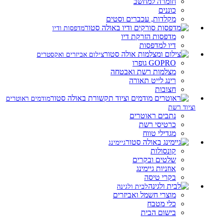
חומרה למחשב
כוננים
מקלדות, עכברים וסטים
מדפסות ודיו
מדפסות הזרקת דיו
דיו למדפסות
צילום אביזרים ואקסטרים
GOPRO גופרו
מצלמות רשת ואבטחה
רינג לייט תאורה
חצובות
מודמים ראוטרים
וציוד רשת
נתבים ראוטרים
כרטיסי רשת
מגדילי טווח
גיימינג
קונסולות
שלטים ובקרים
אוזניות גיימינג
בקרי טיסה
לבית ולגינה
מוצרי חשמל ואביזרים
כלי מטבח
בישום הבית