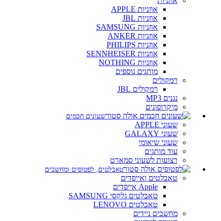
אוזניות
אוזניות APPLE
אוזניות JBL
אוזניות SAMSUNG
אוזניות ANKER
אוזניות PHILIPS
אוזניות SENNHEISER
אוזניות NOTHING
מותגים נוספים
רמקולים
רמקולים JBL
נגנים MP3
מיקרופונים
שעונים חכמים
שעוני APPLE
שעוני GALAXY
שעוני שיאומי
עוד מותגים
רצועות לשעוני סמארט
טאבלטים, לפטופים ומחשבים
טאבלטים ואייפדים
Apple אייפדים
טאבלטים גלקסי SAMSUNG
טאבלטים LENOVO
מחשבים ניידים