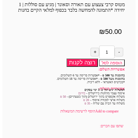
מטוס קרבי צעצוע עם תאורה וסאונד | מגיע עם סוללות | 1
יחידה *התמונה להמחשה בלבד בכפוף למלאי הקיים בחנות
₪
50.00
רוצה לקנות
הוספה לסל
אפשרויות תשלום:
בהזמנות עד 500 ₪
- *אפשרות פריסה עד 6 תשלומים.
בהזמנות מעל 500 ₪
- *אפשרות פריסה עד 18 תשלומים.
*בכרטיס האשראי - ללא ריבית.
אפשרויות משלוח:
המשלוח יגיע תוך כ- 3 ימי עסקים
איסוף עצמי מהחנות בירושלים -
בחינם
משלוח אקספרס בתוך ירושלים (תוך כשעתיים) -
50 ₪
משלוח ארצי לנקודת איסוף –
20 ₪
משלוח עד הבית עם שליח -
35
₪
Add to compare
הוסף לרשימת המשאלות
שתפו עם חברים: