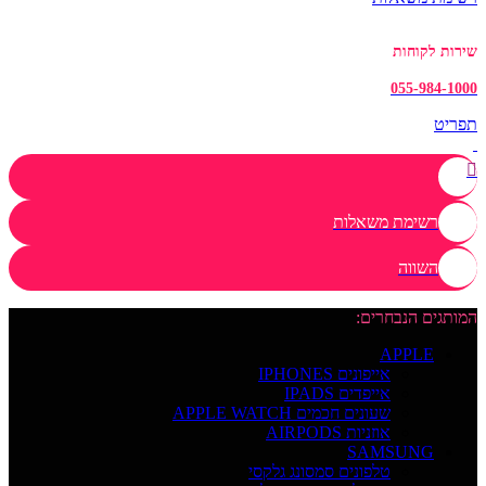
שירות לקוחות
055-984-1000
תפריט
רשימת משאלות
השווה
המותגים הנבחרים:
APPLE
אייפונים IPHONES
אייפדים IPADS
שעונים חכמים APPLE WATCH
אוזניות AIRPODS
SAMSUNG
טלפונים סמסונג גלקסי