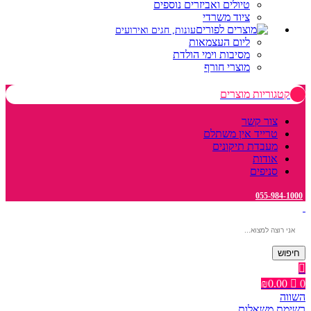
טיולים ואביזרים נוספים
ציוד משרדי
עונות, חגים ואירועים
ליום העצמאות
מסיבות וימי הולדת
מוצרי חורף
קטגוריות מוצרים
צור קשר
טרייד אין משתלם
מעבדת תיקונים
אודות
סניפים
055-984-1000
חיפוש
₪
0.00
0
השווה
רשימת משאלות