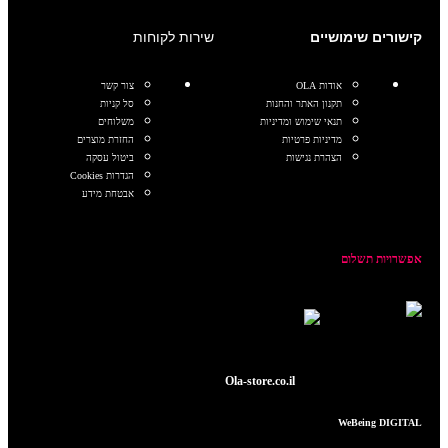
קישורים שימושיים
שירות לקוחות
אודות OLA
צור קשר
תקנון האתר והחנות
סל קניות
תנאי שימוש ומדיניות
משלוחים
מדיניות פרטיות
החזרת מוצרים
הצהרת נגישות
ביטול עסקה
הגדרות Cookies
אבטחת מידע
אפשרויות תשלום
כל הזכויות שמורות © 2025
Ola-store.co.il
POWERED BY
WeBeing DIGITAL