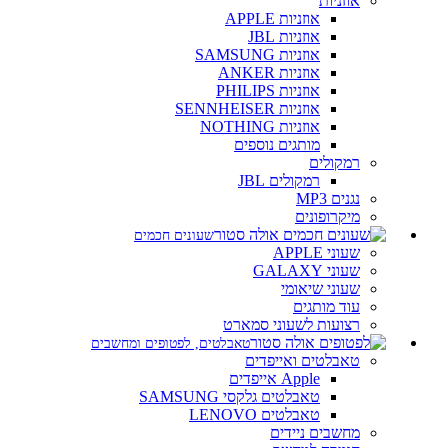
אוזניות
אוזניות APPLE
אוזניות JBL
אוזניות SAMSUNG
אוזניות ANKER
אוזניות PHILIPS
אוזניות SENNHEISER
אוזניות NOTHING
מותגים נוספים
רמקולים
רמקולים JBL
נגנים MP3
מיקרופונים
שעונים חכמים
שעוני APPLE
שעוני GALAXY
שעוני שיאומי
עוד מותגים
רצועות לשעוני סמארט
טאבלטים, לפטופים ומחשבים
טאבלטים ואייפדים
Apple אייפדים
טאבלטים גלקסי SAMSUNG
טאבלטים LENOVO
מחשבים ניידים