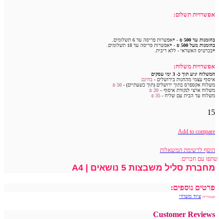
אפשרויות תשלום:
בהזמנות עד 500 ₪
- *אפשרות פריסה עד 6 תשלומים.
בהזמנות מעל 500 ₪
- *אפשרות פריסה עד 18 תשלומים.
*בכרטיס האשראי - ללא ריבית.
אפשרויות משלוח:
המשלוח יגיע תוך כ- 3 ימי עסקים
איסוף עצמי מהחנות בירושלים -
בחינם
משלוח אקספרס בתוך ירושלים (תוך כשעתיים) -
50 ₪
משלוח ארצי לנקודת איסוף –
20 ₪
משלוח עד הבית עם שליח -
35
₪
15
Add to compare
הוסף לרשימת המשאלות
שתפו עם חברים:
מחברת סליל משבצות 5 נושאים | A4
פרטים נוספים:
ציוד משרדי
קטגוריה:
Customer Reviews