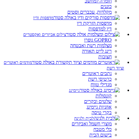
חומרה למחשב
כוננים
מקלדות, עכברים וסטים
מדפסות ודיו
מדפסות הזרקת דיו
דיו למדפסות
צילום אביזרים ואקסטרים
GOPRO גופרו
מצלמות רשת ואבטחה
רינג לייט תאורה
חצובות
מודמים ראוטרים
וציוד רשת
נתבים ראוטרים
כרטיסי רשת
מגדילי טווח
גיימינג
קונסולות
שלטים ובקרים
אוזניות גיימינג
בקרי טיסה
לבית ולגינה
מוצרי חשמל ואביזרים
כלי מטבח
בישום הבית