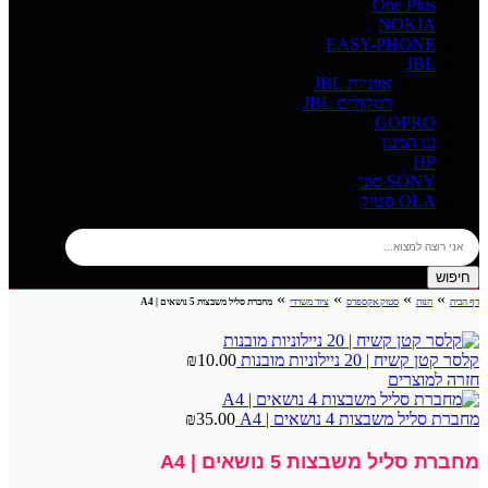
One Plus
NOKIA
EASY-PHONE
JBL
אוזניות JBL
רמקולים JBL
GOPRO
נגן המנגן
HP
SONY סוני
OLA סטוק
חיפוש
»
»
»
»
דף הבית
חנות
סטוק אקספרס
ציוד משרדי
מחברת סליל משבצות 5 נושאים | A4
קלסר קטן קשיח | 20 ניילוניות מובנות
10.00
₪
חזרה למוצרים
מחברת סליל משבצות 4 נושאים | A4
35.00
₪
מחברת סליל משבצות 5 נושאים | A4