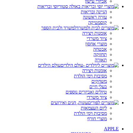
אביזרי עישון
יופי ובריאות
הגיינה ובריאות
עזרה ראשונה
קוסמטיקה
למשרד ולבית הספר
אומנות ויצירה
ציוד משרדי
מוצרי אחסון
אבטחה
תחזוקה
תאורה
עולם הילדים
אומנות ויצירה
מסיבות וימי הולדת
משחקים
בעלי חיים
טיולים ואביזרים נוספים
ציוד משרדי
עונות, חגים ואירועים
ליום העצמאות
מסיבות וימי הולדת
מוצרי חורף
APPLE