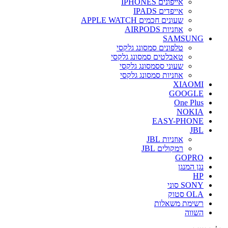
אייפונים IPHONES
אייפדים IPADS
שעונים חכמים APPLE WATCH
אוזניות AIRPODS
SAMSUNG
טלפונים סמסונג גלקסי
טאבלטים סמסונג גלקסי
שעוני ססמסונג גלקסי
אוזניות סמסונג גלקסי
XIAOMI
GOOGLE
One Plus
NOKIA
EASY-PHONE
JBL
אוזניות JBL
רמקולים JBL
GOPRO
נגן המנגן
HP
SONY סוני
OLA סטוק
רשימת משאלות
השווה