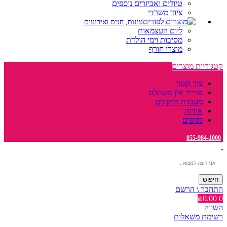
טיולים ואביזרים נוספים
ציוד משרדי
עונות, חגים ואירועים
ליום העצמאות
מסיבות וימי הולדת
מוצרי חורף
קטגוריות מוצרים
צור קשר
טרייד אין משתלם
מעבדת תיקונים
אודות
סניפים
055-984-1000
חיפוש
התחבר \ הרשם
₪
0.00
0
השווה
רשימת משאלות