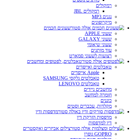
רמקולים
רמקולים JBL
נגנים MP3
מיקרופונים
שעונים חכמים
שעוני APPLE
שעוני GALAXY
שעוני שיאומי
עוד מותגים
רצועות לשעוני סמארט
טאבלטים, לפטופים ומחשבים
טאבלטים ואייפדים
Apple אייפדים
טאבלטים גלקסי SAMSUNG
טאבלטים LENOVO
מחשבים ניידים
חומרה למחשב
כוננים
מקלדות, עכברים וסטים
מדפסות ודיו
מדפסות הזרקת דיו
דיו למדפסות
צילום אביזרים ואקסטרים
GOPRO גופרו