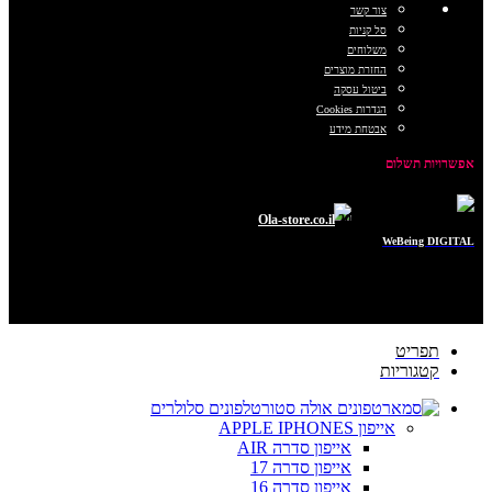
צור קשר
סל קניות
משלוחים
החזרת מוצרים
ביטול עסקה
הגדרות Cookies
אבטחת מידע
אפשרויות תשלום
כל הזכויות שמורות © 2025
Ola-store.co.il
POWERED BY
WeBeing DIGITAL
תפריט
קטגוריות
טלפונים סלולרים
אייפון APPLE IPHONES
אייפון סדרה AIR
אייפון סדרה 17
אייפון סדרה 16