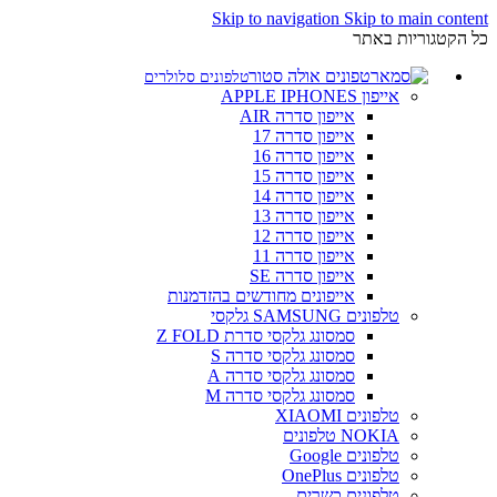
Skip to navigation
Skip to main content
כל הקטגוריות באתר
טלפונים סלולרים
אייפון APPLE IPHONES
אייפון סדרה AIR
אייפון סדרה 17
אייפון סדרה 16
אייפון סדרה 15
אייפון סדרה 14
אייפון סדרה 13
אייפון סדרה 12
אייפון סדרה 11
אייפון סדרה SE
אייפונים מחודשים בהזדמנות
טלפונים SAMSUNG גלקסי
סמסונג גלקסי סדרת Z FOLD
סמסונג גלקסי סדרה S
סמסונג גלקסי סדרה A
סמסונג גלקסי סדרה M
טלפונים XIAOMI
NOKIA טלפונים
טלפונים Google
טלפונים OnePlus
טלפונים כשרים