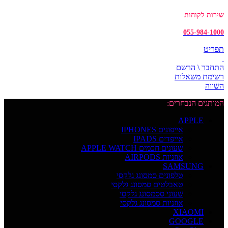
שירות לקוחות
055-984-1000
תפריט
התחבר \ הרשם
רשימת משאלות
השווה
המותגים הנבחרים:
APPLE
אייפונים IPHONES
אייפדים IPADS
שעונים חכמים APPLE WATCH
אוזניות AIRPODS
SAMSUNG
טלפונים סמסונג גלקסי
טאבלטים סמסונג גלקסי
שעוני ססמסונג גלקסי
אוזניות סמסונג גלקסי
XIAOMI
GOOGLE