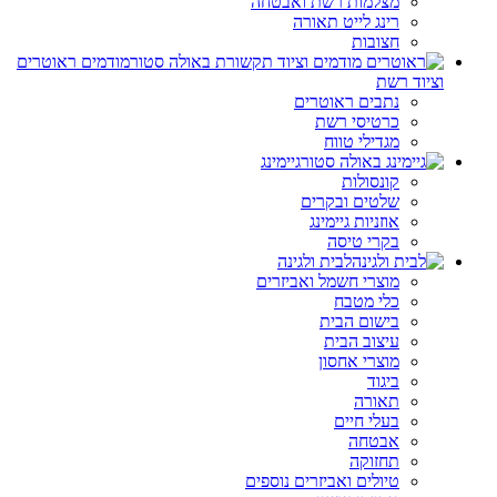
מצלמות רשת ואבטחה
רינג לייט תאורה
חצובות
מודמים ראוטרים
וציוד רשת
נתבים ראוטרים
כרטיסי רשת
מגדילי טווח
גיימינג
קונסולות
שלטים ובקרים
אוזניות גיימינג
בקרי טיסה
לבית ולגינה
מוצרי חשמל ואביזרים
כלי מטבח
בישום הבית
עיצוב הבית
מוצרי אחסון
ביגוד
תאורה
בעלי חיים
אבטחה
תחזוקה
טיולים ואביזרים נוספים