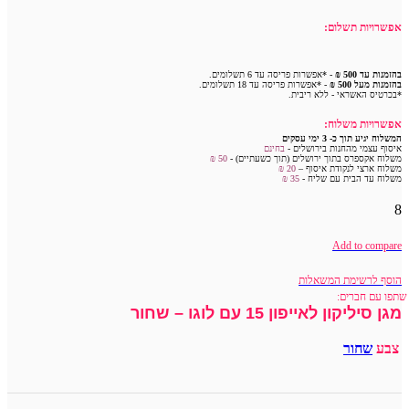
אפשרויות תשלום:
בהזמנות עד 500 ₪
- *אפשרות פריסה עד 6 תשלומים.
בהזמנות מעל 500 ₪
- *אפשרות פריסה עד 18 תשלומים.
*בכרטיס האשראי - ללא ריבית.
אפשרויות משלוח:
המשלוח יגיע תוך כ- 3 ימי עסקים
איסוף עצמי מהחנות בירושלים -
בחינם
משלוח אקספרס בתוך ירושלים (תוך כשעתיים) -
50 ₪
משלוח ארצי לנקודת איסוף –
20 ₪
משלוח עד הבית עם שליח -
35
₪
8
Add to compare
הוסף לרשימת המשאלות
שתפו עם חברים:
מגן סיליקון לאייפון 15 עם לוגו – שחור
צבע
שחור