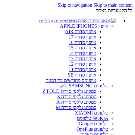
Skip to navigation
Skip to main content
כל הקטגוריות באתר
טלפונים סלולרים
אייפון APPLE IPHONES
אייפון סדרה AIR
אייפון סדרה 17
אייפון סדרה 16
אייפון סדרה 15
אייפון סדרה 14
אייפון סדרה 13
אייפון סדרה 12
אייפון סדרה 11
אייפון סדרה SE
אייפונים מחודשים בהזדמנות
טלפונים SAMSUNG גלקסי
סמסונג גלקסי סדרת Z FOLD
סמסונג גלקסי סדרה S
סמסונג גלקסי סדרה A
סמסונג גלקסי סדרה M
טלפונים XIAOMI
NOKIA טלפונים
טלפונים Google
טלפונים OnePlus
טלפונים כשרים