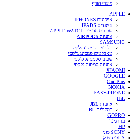
מוצרי חורף
APPLE
אייפונים IPHONES
אייפדים IPADS
שעונים חכמים APPLE WATCH
אוזניות AIRPODS
SAMSUNG
טלפונים סמסונג גלקסי
טאבלטים סמסונג גלקסי
שעוני ססמסונג גלקסי
אוזניות סמסונג גלקסי
XIAOMI
GOOGLE
One Plus
NOKIA
EASY-PHONE
JBL
אוזניות JBL
רמקולים JBL
GOPRO
נגן המנגן
HP
SONY סוני
OLA סטוק