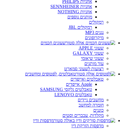
אוזניות PHILIPS
אוזניות SENNHEISER
אוזניות NOTHING
מותגים נוספים
רמקולים
רמקולים JBL
נגנים MP3
מיקרופונים
שעונים חכמים
שעוני APPLE
שעוני GALAXY
שעוני שיאומי
עוד מותגים
רצועות לשעוני סמארט
טאבלטים, לפטופים ומחשבים
טאבלטים ואייפדים
Apple אייפדים
טאבלטים גלקסי SAMSUNG
טאבלטים LENOVO
מחשבים ניידים
חומרה למחשב
כוננים
מקלדות, עכברים וסטים
מדפסות ודיו
מדפסות הזרקת דיו