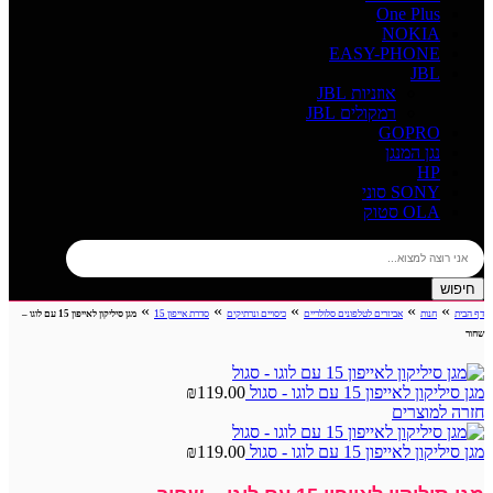
One Plus
NOKIA
EASY-PHONE
JBL
אוזניות JBL
רמקולים JBL
GOPRO
נגן המנגן
HP
SONY סוני
OLA סטוק
חיפוש
»
»
»
»
»
דף הבית
חנות
אביזרים לטלפונים סלולריים
כיסויים ונרתיקים
סדרת אייפון 15
מגן סיליקון לאייפון 15 עם לוגו –
שחור
מגן סיליקון לאייפון 15 עם לוגו - סגול
119.00
₪
חזרה למוצרים
מגן סיליקון לאייפון 15 עם לוגו - סגול
119.00
₪