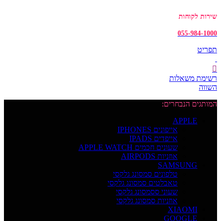
שירות לקוחות
055-984-1000
תפריט
רשימת משאלות
השווה
המותגים הנבחרים:
APPLE
אייפונים IPHONES
אייפדים IPADS
שעונים חכמים APPLE WATCH
אוזניות AIRPODS
SAMSUNG
טלפונים סמסונג גלקסי
טאבלטים סמסונג גלקסי
שעוני ססמסונג גלקסי
אוזניות סמסונג גלקסי
XIAOMI
GOOGLE