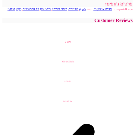
פרטים נוספים:
סדרת אייפון 15
Apple
אביזרים
כיסוי לאייפון
כיסוי מגן
כל המכשירים
מקט
סילקון
מקט:
AA99
קטגוריה:
תגיות:
,
,
,
,
,
,
Customer Reviews
מגנים
מטענים ועוד
שעונים
מחשבים