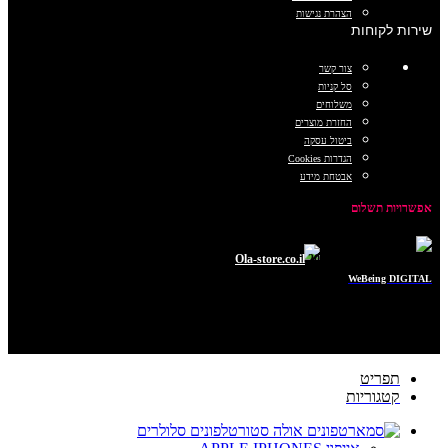
הצהרת נגישות
שירות לקוחות
צור קשר
סל קניות
משלוחים
החזרת מוצרים
ביטול עסקה
הגדרות Cookies
אבטחת מידע
אפשרויות תשלום
כל הזכויות שמורות © 2025
Ola-store.co.il
POWERED BY
WeBeing DIGITAL
תפריט
קטגוריות
טלפונים סלולרים