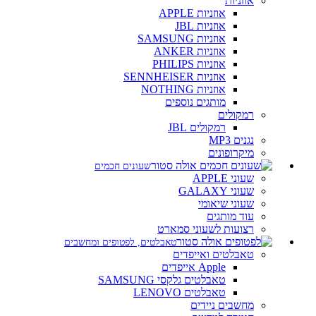
אוזניות
אוזניות APPLE
אוזניות JBL
אוזניות SAMSUNG
אוזניות ANKER
אוזניות PHILIPS
אוזניות SENNHEISER
אוזניות NOTHING
מותגים נוספים
רמקולים
רמקולים JBL
נגנים MP3
מיקרופונים
שעונים חכמים
שעוני APPLE
שעוני GALAXY
שעוני שיאומי
עוד מותגים
רצועות לשעוני סמארט
טאבלטים, לפטופים ומחשבים
טאבלטים ואייפדים
Apple אייפדים
טאבלטים גלקסי SAMSUNG
טאבלטים LENOVO
מחשבים ניידים