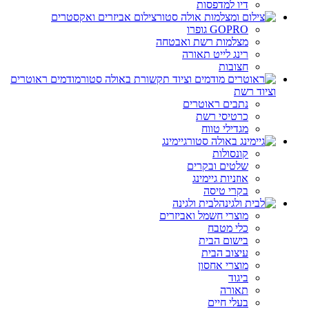
דיו למדפסות
צילום אביזרים ואקסטרים
GOPRO גופרו
מצלמות רשת ואבטחה
רינג לייט תאורה
חצובות
מודמים ראוטרים
וציוד רשת
נתבים ראוטרים
כרטיסי רשת
מגדילי טווח
גיימינג
קונסולות
שלטים ובקרים
אוזניות גיימינג
בקרי טיסה
לבית ולגינה
מוצרי חשמל ואביזרים
כלי מטבח
בישום הבית
עיצוב הבית
מוצרי אחסון
ביגוד
תאורה
בעלי חיים