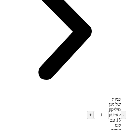
כמות
של מגן
סיליקון
לאייפון
15 עם
לוגו -