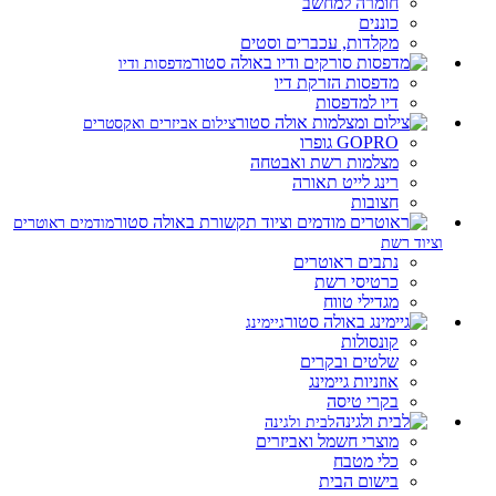
חומרה למחשב
כוננים
מקלדות, עכברים וסטים
מדפסות ודיו
מדפסות הזרקת דיו
דיו למדפסות
צילום אביזרים ואקסטרים
GOPRO גופרו
מצלמות רשת ואבטחה
רינג לייט תאורה
חצובות
מודמים ראוטרים
וציוד רשת
נתבים ראוטרים
כרטיסי רשת
מגדילי טווח
גיימינג
קונסולות
שלטים ובקרים
אוזניות גיימינג
בקרי טיסה
לבית ולגינה
מוצרי חשמל ואביזרים
כלי מטבח
בישום הבית