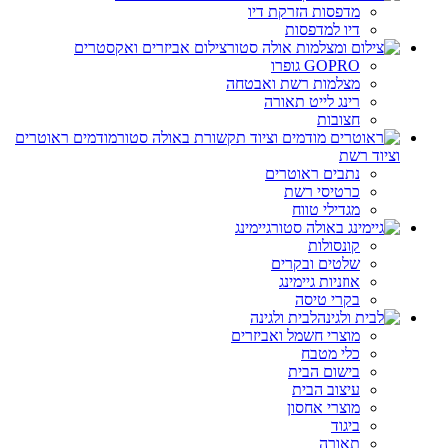
מדפסות הזרקת דיו
דיו למדפסות
צילום אביזרים ואקסטרים
GOPRO גופרו
מצלמות רשת ואבטחה
רינג לייט תאורה
חצובות
מודמים ראוטרים
וציוד רשת
נתבים ראוטרים
כרטיסי רשת
מגדילי טווח
גיימינג
קונסולות
שלטים ובקרים
אוזניות גיימינג
בקרי טיסה
לבית ולגינה
מוצרי חשמל ואביזרים
כלי מטבח
בישום הבית
עיצוב הבית
מוצרי אחסון
ביגוד
תאורה