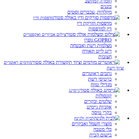
חומרה למחשב
כוננים
מקלדות, עכברים וסטים
מדפסות ודיו
מדפסות הזרקת דיו
דיו למדפסות
צילום אביזרים ואקסטרים
GOPRO גופרו
מצלמות רשת ואבטחה
רינג לייט תאורה
חצובות
מודמים ראוטרים
וציוד רשת
נתבים ראוטרים
כרטיסי רשת
מגדילי טווח
גיימינג
קונסולות
שלטים ובקרים
אוזניות גיימינג
בקרי טיסה
לבית ולגינה
מוצרי חשמל ואביזרים
כלי מטבח
בישום הבית