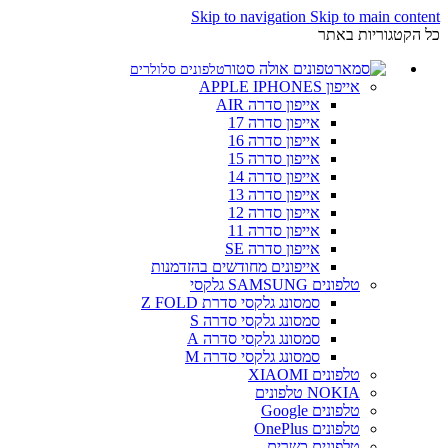
Skip to navigation
Skip to main content
כל הקטגוריות באתר
טלפונים סלולרים
אייפון APPLE IPHONES
אייפון סדרה AIR
אייפון סדרה 17
אייפון סדרה 16
אייפון סדרה 15
אייפון סדרה 14
אייפון סדרה 13
אייפון סדרה 12
אייפון סדרה 11
אייפון סדרה SE
אייפונים מחודשים בהזדמנות
טלפונים SAMSUNG גלקסי
סמסונג גלקסי סדרת Z FOLD
סמסונג גלקסי סדרה S
סמסונג גלקסי סדרה A
סמסונג גלקסי סדרה M
טלפונים XIAOMI
NOKIA טלפונים
טלפונים Google
טלפונים OnePlus
טלפונים כשרים