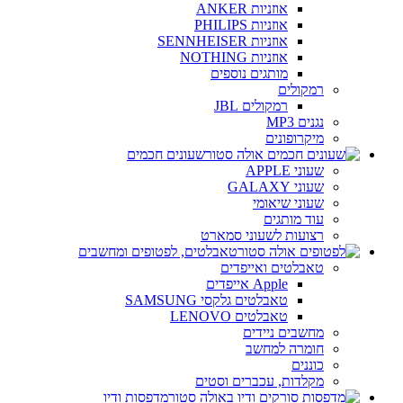
אוזניות ANKER
אוזניות PHILIPS
אוזניות SENNHEISER
אוזניות NOTHING
מותגים נוספים
רמקולים
רמקולים JBL
נגנים MP3
מיקרופונים
שעונים חכמים
שעוני APPLE
שעוני GALAXY
שעוני שיאומי
עוד מותגים
רצועות לשעוני סמארט
טאבלטים, לפטופים ומחשבים
טאבלטים ואייפדים
Apple אייפדים
טאבלטים גלקסי SAMSUNG
טאבלטים LENOVO
מחשבים ניידים
חומרה למחשב
כוננים
מקלדות, עכברים וסטים
מדפסות ודיו