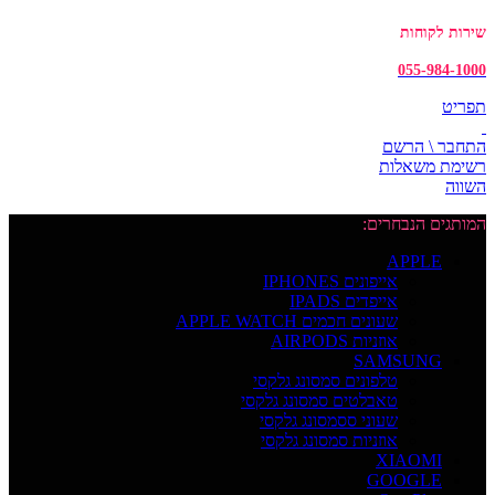
שירות לקוחות
055-984-1000
תפריט
התחבר \ הרשם
רשימת משאלות
השווה
המותגים הנבחרים:
APPLE
אייפונים IPHONES
אייפדים IPADS
שעונים חכמים APPLE WATCH
אוזניות AIRPODS
SAMSUNG
טלפונים סמסונג גלקסי
טאבלטים סמסונג גלקסי
שעוני ססמסונג גלקסי
אוזניות סמסונג גלקסי
XIAOMI
GOOGLE