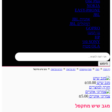
One Plus
NOKIA
EASY-PHONE
JBL
אוזניות JBL
רמקולים JBL
GOPRO
נגן המנגן
HP
SONY סוני
OLA סטוק
חיפוש
»
»
»
»
»
דף הבית
חנות
סטוק אקספרס
יופי ובריאות
הגיינה ובריאות
מגב שיש מתקפל
מגב שיש
10.00
₪
חזרה למוצרים
צמרוני אוזניים
5.00
₪
מגב שיש מתקפל