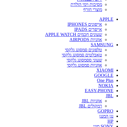
מסיבות וימי הולדת
מוצרי חורף
APPLE
אייפונים IPHONES
אייפדים IPADS
שעונים חכמים APPLE WATCH
אוזניות AIRPODS
SAMSUNG
טלפונים סמסונג גלקסי
טאבלטים סמסונג גלקסי
שעוני ססמסונג גלקסי
אוזניות סמסונג גלקסי
XIAOMI
GOOGLE
One Plus
NOKIA
EASY-PHONE
JBL
אוזניות JBL
רמקולים JBL
GOPRO
נגן המנגן
HP
SONY סוני