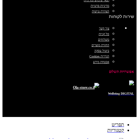
תנאי שימוש ומדיניות
מדיניות פרטיות
הצהרת נגישות
שירות לקוחות
צור קשר
סל קניות
משלוחים
החזרת מוצרים
ביטול עסקה
הגדרות Cookies
אבטחת מידע
אפשרויות תשלום
כל הזכויות שמורות © 2025
Ola-store.co.il
POWERED BY
WeBeing DIGITAL
תפריט
קטגוריות