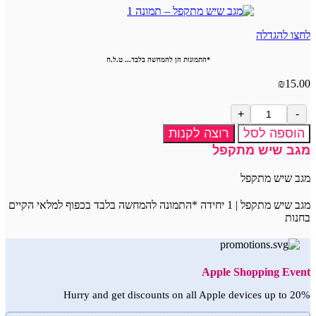
לחצו להגדלה
*התמונות הן להמחשה בלבד... ט.ל.ח
₪
15.00
כמות
של
הוספה לסל
רוצה לקנות
מגב
מגב שיש מתקפל
שיש
מתקפל
מגב שיש מתקפל
מגב שיש מתקפל | 1 יחידה *התמונה להמחשה בלבד בכפוף למלאי הקיים
בחנות
Apple Shopping Event
Hurry and get discounts on all Apple devices up to 20%