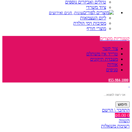
טיולים ואביזרים נוספים
ציוד משרדי
עונות, חגים ואירועים
ליום העצמאות
מסיבות וימי הולדת
מוצרי חורף
קטגוריות מוצרים
צור קשר
טרייד אין משתלם
מעבדת תיקונים
אודות
סניפים
055-984-1000
חיפוש
התחבר \ הרשם
₪
0.00
0
השווה
רשימת משאלות