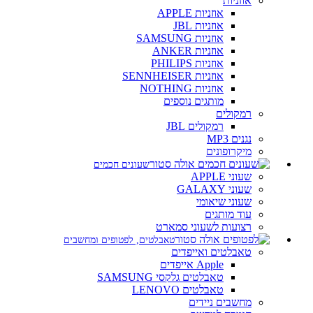
אוזניות
אוזניות APPLE
אוזניות JBL
אוזניות SAMSUNG
אוזניות ANKER
אוזניות PHILIPS
אוזניות SENNHEISER
אוזניות NOTHING
מותגים נוספים
רמקולים
רמקולים JBL
נגנים MP3
מיקרופונים
שעונים חכמים
שעוני APPLE
שעוני GALAXY
שעוני שיאומי
עוד מותגים
רצועות לשעוני סמארט
טאבלטים, לפטופים ומחשבים
טאבלטים ואייפדים
Apple אייפדים
טאבלטים גלקסי SAMSUNG
טאבלטים LENOVO
מחשבים ניידים