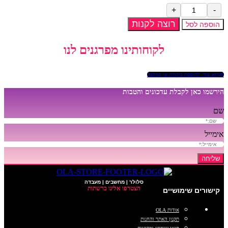
כמות
של
רוצה לקנות
הוספה לסל
מגב
שיש
לקוחותינו מפרגנים לנו
מתקפל
לקרוא עוד/ להוספת ביקורת או המלצה
הירשמו כאן לקבלת עדכונים והטבות
שם
אימייל
שליחה
סלולר | מחשבים | מעבדה
הצטרפו אלינו ברשתות
קישורים שימושיים
אודות OLA
תקנון האתר והחנות