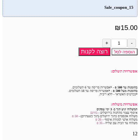
Sale_coupon_15
₪
15.00
כמות
של
רוצה לקנות
הוספה לסל
מגב
שיש
מתקפל
אפשרויות תשלום:
בהזמנות עד 500 ₪
- *אפשרות פריסה עד 6 תשלומים.
בהזמנות מעל 500 ₪
- *אפשרות פריסה עד 18 תשלומים.
*בכרטיס האשראי - ללא ריבית.
אפשרויות משלוח:
המשלוח יגיע תוך כ- 3 ימי עסקים
איסוף עצמי מהחנות בירושלים -
בחינם
משלוח אקספרס בתוך ירושלים (תוך כשעתיים) -
50 ₪
משלוח ארצי לנקודת איסוף –
20 ₪
משלוח עד הבית עם שליח -
35
₪
12