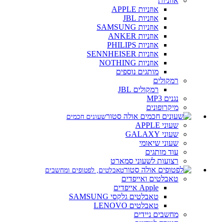
אוזניות
אוזניות APPLE
אוזניות JBL
אוזניות SAMSUNG
אוזניות ANKER
אוזניות PHILIPS
אוזניות SENNHEISER
אוזניות NOTHING
מותגים נוספים
רמקולים
רמקולים JBL
נגנים MP3
מיקרופונים
שעונים חכמים
שעוני APPLE
שעוני GALAXY
שעוני שיאומי
עוד מותגים
רצועות לשעוני סמארט
טאבלטים, לפטופים ומחשבים
טאבלטים ואייפדים
Apple אייפדים
טאבלטים גלקסי SAMSUNG
טאבלטים LENOVO
מחשבים ניידים