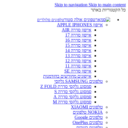
Skip to navigation
Skip to main content
כל הקטגוריות באתר
טלפונים סלולרים
אייפון APPLE IPHONES
אייפון סדרה AIR
אייפון סדרה 17
אייפון סדרה 16
אייפון סדרה 15
אייפון סדרה 14
אייפון סדרה 13
אייפון סדרה 12
אייפון סדרה 11
אייפון סדרה SE
אייפונים מחודשים בהזדמנות
טלפונים SAMSUNG גלקסי
סמסונג גלקסי סדרת Z FOLD
סמסונג גלקסי סדרה S
סמסונג גלקסי סדרה A
סמסונג גלקסי סדרה M
טלפונים XIAOMI
NOKIA טלפונים
טלפונים Google
טלפונים OnePlus
טלפונים כשרים