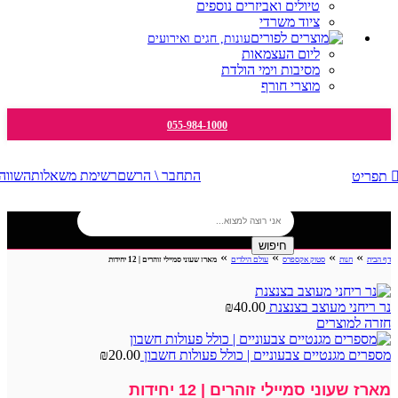
טיולים ואביזרים נוספים
ציוד משרדי
עונות, חגים ואירועים
ליום העצמאות
מסיבות וימי הולדת
מוצרי חורף
055-984-1000
התחבר \ הרשם
רשימת משאלות
השווה
תפריט
חיפוש
»
»
»
»
דף הבית
חנות
סטוק אקספרס
עולם הילדים
מארז שעוני סמיילי זוהרים | 12 יחידות
נר ריחני מעוצב בצנצנת
40.00
₪
חזרה למוצרים
מספרים מגנטיים צבעוניים | כולל פעולות חשבון
20.00
₪
מארז שעוני סמיילי זוהרים | 12 יחידות