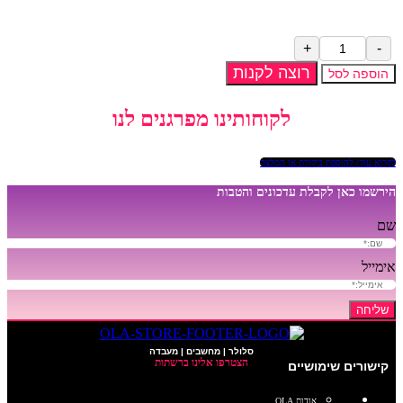
כמות
של
רוצה לקנות
הוספה לסל
מארז
שעוני
לקוחותינו מפרגנים לנו
סמיילי
זוהרים
|
לקרוא עוד/ להוספת ביקורת או המלצה
12
יחידות
הירשמו כאן לקבלת עדכונים והטבות
שם
אימייל
שליחה
סלולר | מחשבים | מעבדה
הצטרפו אלינו ברשתות
קישורים שימושיים
אודות OLA