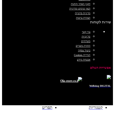
תקנון האתר והחנות
תנאי שימוש ומדיניות
מדיניות פרטיות
הצהרת נגישות
שירות לקוחות
צור קשר
סל קניות
משלוחים
החזרת מוצרים
ביטול עסקה
הגדרות Cookies
אבטחת מידע
אפשרויות תשלום
כל הזכויות שמורות © 2025
Ola-store.co.il
POWERED BY
WeBeing DIGITAL
קטגוריות
תפריט