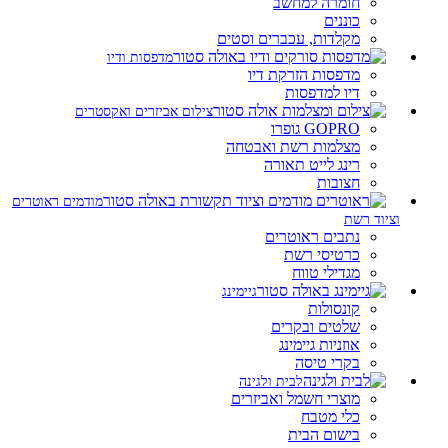
חומרה למחשב
כוננים
מקלדות, עכברים וסטים
מדפסות ודיו
מדפסות הזרקת דיו
דיו למדפסות
צילום אביזרים ואקסטרים
GOPRO גופרו
מצלמות רשת ואבטחה
רינג לייט תאורה
חצובות
מודמים ראוטרים
וציוד רשת
נתבים ראוטרים
כרטיסי רשת
מגדילי טווח
גיימינג
קונסולות
שלטים ובקרים
אוזניות גיימינג
בקרי טיסה
לבית ולגינה
מוצרי חשמל ואביזרים
כלי מטבח
בישום הבית