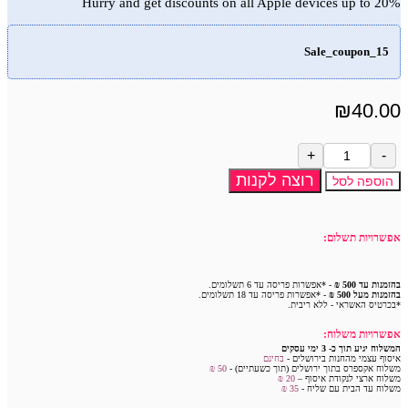
Hurry and get discounts on all Apple devices up to 20%
Sale_coupon_15
₪
40.00
כמות
של
רוצה לקנות
הוספה לסל
מארז
שעוני
סמיילי
אפשרויות תשלום:
זוהרים
|
12
בהזמנות עד 500 ₪
- *אפשרות פריסה עד 6 תשלומים.
יחידות
בהזמנות מעל 500 ₪
- *אפשרות פריסה עד 18 תשלומים.
*בכרטיס האשראי - ללא ריבית.
אפשרויות משלוח:
המשלוח יגיע תוך כ- 3 ימי עסקים
איסוף עצמי מהחנות בירושלים -
בחינם
משלוח אקספרס בתוך ירושלים (תוך כשעתיים) -
50 ₪
משלוח ארצי לנקודת איסוף –
20 ₪
משלוח עד הבית עם שליח -
35
₪