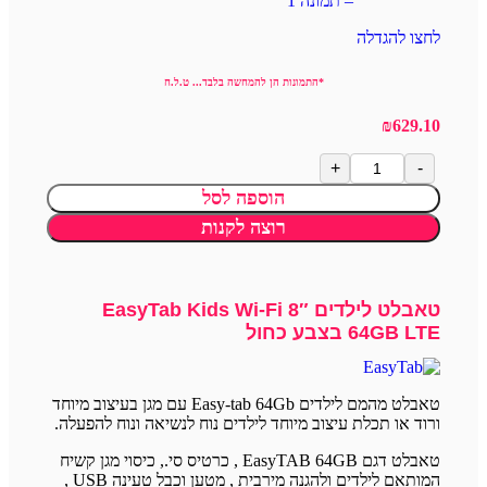
לחצו להגדלה
*התמונות הן להמחשה בלבד... ט.ל.ח
₪
629.10
הוספה לסל
רוצה לקנות
טאבלט לילדים EasyTab Kids Wi-Fi 8″
64GB LTE בצבע כחול
טאבלט מהמם לילדים Easy-tab 64Gb עם מגן בעיצוב מיוחד
ורוד או תכלת עיצוב מיוחד לילדים נוח לנשיאה ונוח להפעלה.
טאבלט דגם EasyTAB 64GB , כרטיס סי., כיסוי מגן קשיח
המותאם לילדים ולהגנה מירבית , מטען וכבל טעינה USB ,