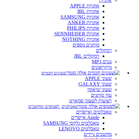
אוזניות
אוזניות APPLE
אוזניות JBL
אוזניות SAMSUNG
אוזניות ANKER
אוזניות PHILIPS
אוזניות SENNHEISER
אוזניות NOTHING
מותגים נוספים
רמקולים
רמקולים JBL
נגנים MP3
מיקרופונים
שעונים חכמים
שעוני APPLE
שעוני GALAXY
שעוני שיאומי
עוד מותגים
רצועות לשעוני סמארט
טאבלטים, לפטופים ומחשבים
טאבלטים ואייפדים
Apple אייפדים
טאבלטים גלקסי SAMSUNG
טאבלטים LENOVO
מחשבים ניידים