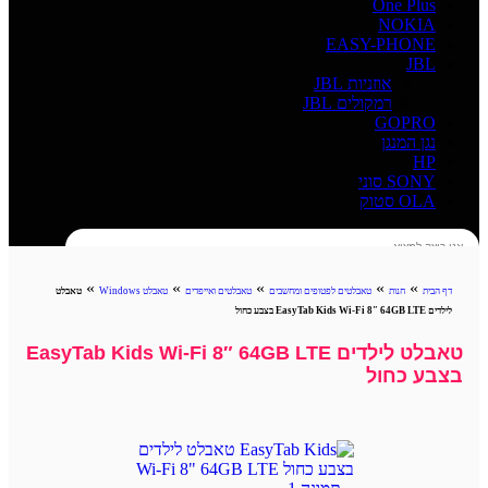
One Plus
NOKIA
EASY-PHONE
JBL
אוזניות JBL
רמקולים JBL
GOPRO
נגן המנגן
HP
SONY סוני
OLA סטוק
חיפוש
»
»
»
»
»
דף הבית
חנות
טאבלטים לפטופים ומחשבים
טאבלטים ואייפדים
טאבלט Windows
טאבלט
לילדים EasyTab Kids Wi-Fi 8″ 64GB LTE בצבע כחול
טאבלט לילדים EasyTab Kids Wi-Fi 8″ 64GB LTE
בצבע כחול