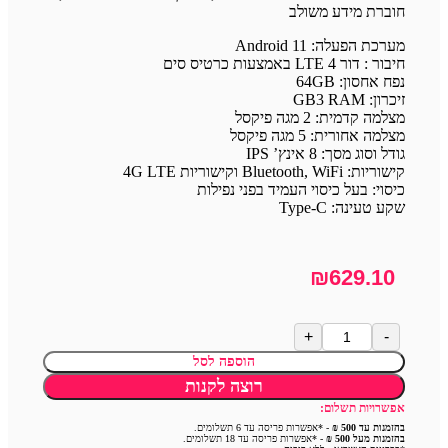
חוברת מידע משולב
מערכת הפעלה: Android 11
חיבור : דור 4 LTE באמצעות כרטיס סים
נפח אחסון: 64GB
זיכרון: GB3 RAM
מצלמה קדמית: 2 מגה פיקסל
מצלמה אחורית: 5 מגה פיקסל
גודל וסוג מסך: 8 אינץ’ IPS
קישוריות: Bluetooth, WiFi וקישוריות 4G LTE
כיסוי: בעל כיסוי העמיד בפני נפילות
שקע טעינה: Type-C
₪
629.10
הוספה לסל
רוצה לקנות
אפשרויות תשלום:
בהזמנות עד 500 ₪
- *אפשרות פריסה עד 6 תשלומים.
בהזמנות מעל 500 ₪
- *אפשרות פריסה עד 18 תשלומים.