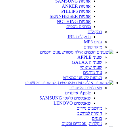
אוזניות SAMSUNG
אוזניות ANKER
אוזניות PHILIPS
אוזניות SENNHEISER
אוזניות NOTHING
מותגים נוספים
רמקולים
רמקולים JBL
נגנים MP3
מיקרופונים
שעונים חכמים
שעוני APPLE
שעוני GALAXY
שעוני שיאומי
עוד מותגים
רצועות לשעוני סמארט
טאבלטים, לפטופים ומחשבים
טאבלטים ואייפדים
Apple אייפדים
טאבלטים גלקסי SAMSUNG
טאבלטים LENOVO
מחשבים ניידים
חומרה למחשב
כוננים
מקלדות, עכברים וסטים