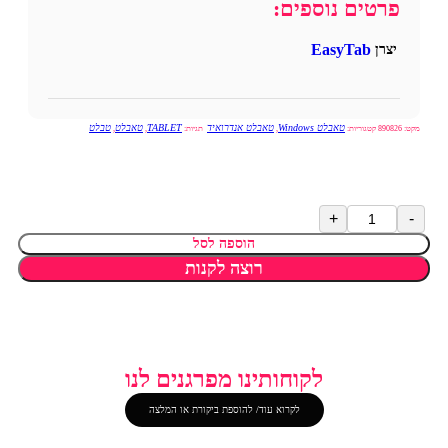
פרטים נוספים:
EasyTab
יצרן
טאבלט Windows
טאבלט אנדרואיד
TABLET
טאבלט
טבלט
מקט:
890826
קטגוריות:
,
תגיות:
,
,
הוספה לסל
רוצה לקנות
לקוחותינו מפרגנים לנו
לקרוא עוד/ להוספת ביקורת או המלצה