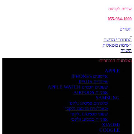
שירות לקוחות
055-984-1000
תפריט
התחבר \ הרשם
רשימת משאלות
השווה
המותגים הנבחרים:
APPLE
אייפונים IPHONES
אייפדים IPADS
שעונים חכמים APPLE WATCH
אוזניות AIRPODS
SAMSUNG
טלפונים סמסונג גלקסי
טאבלטים סמסונג גלקסי
שעוני ססמסונג גלקסי
אוזניות סמסונג גלקסי
XIAOMI
GOOGLE