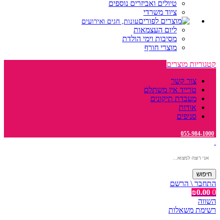
טיולים ואביזרים נוספים
ציוד משרדי
עונות, חגים ואירועים
ליום העצמאות
מסיבות וימי הולדת
מוצרי חורף
קטגוריות מוצרים
צור קשר
טרייד אין משתלם
מעבדת תיקונים
אודות
סניפים
055-984-1000
חיפוש
התחבר \ הרשם
₪
0.00
0
השווה
רשימת משאלות