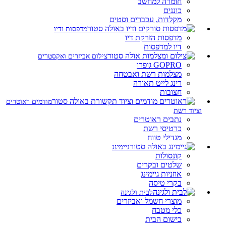
חומרה למחשב
כוננים
מקלדות, עכברים וסטים
מדפסות ודיו
מדפסות הזרקת דיו
דיו למדפסות
צילום אביזרים ואקסטרים
GOPRO גופרו
מצלמות רשת ואבטחה
רינג לייט תאורה
חצובות
מודמים ראוטרים
וציוד רשת
נתבים ראוטרים
כרטיסי רשת
מגדילי טווח
גיימינג
קונסולות
שלטים ובקרים
אוזניות גיימינג
בקרי טיסה
לבית ולגינה
מוצרי חשמל ואביזרים
כלי מטבח
בישום הבית