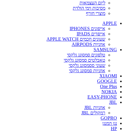
ליום העצמאות
מסיבות וימי הולדת
מוצרי חורף
APPLE
אייפונים IPHONES
אייפדים IPADS
שעונים חכמים APPLE WATCH
אוזניות AIRPODS
SAMSUNG
טלפונים סמסונג גלקסי
טאבלטים סמסונג גלקסי
שעוני ססמסונג גלקסי
אוזניות סמסונג גלקסי
XIAOMI
GOOGLE
One Plus
NOKIA
EASY-PHONE
JBL
אוזניות JBL
רמקולים JBL
GOPRO
נגן המנגן
HP