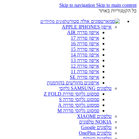
Skip to navigation
Skip to main content
כל הקטגוריות באתר
טלפונים סלולרים
אייפון APPLE IPHONES
אייפון סדרה AIR
אייפון סדרה 17
אייפון סדרה 16
אייפון סדרה 15
אייפון סדרה 14
אייפון סדרה 13
אייפון סדרה 12
אייפון סדרה 11
אייפון סדרה SE
אייפונים מחודשים בהזדמנות
טלפונים SAMSUNG גלקסי
סמסונג גלקסי סדרת Z FOLD
סמסונג גלקסי סדרה S
סמסונג גלקסי סדרה A
סמסונג גלקסי סדרה M
טלפונים XIAOMI
NOKIA טלפונים
טלפונים Google
טלפונים OnePlus
טלפונים כשרים