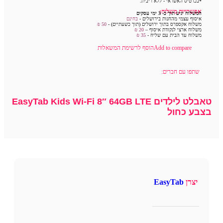
*בכרטיס האשראי - ללא ריבית.
אפשרויות משלוח:
המשלוח יגיע תוך כ- 3 ימי עסקים
איסוף עצמי מהחנות בירושלים -
בחינם
משלוח אקספרס בתוך ירושלים (תוך כשעתיים) -
50 ₪
משלוח ארצי לנקודת איסוף –
20 ₪
משלוח עד הבית עם שליח -
35
₪
Add to compare
הוסף לרשימת המשאלות
שתפו עם חברים:
טאבלט לילדים EasyTab Kids Wi-Fi 8″ 64GB LTE
בצבע כחול
יצרן
EasyTab