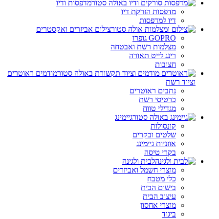
מדפסות ודיו
מדפסות הזרקת דיו
דיו למדפסות
צילום אביזרים ואקסטרים
GOPRO גופרו
מצלמות רשת ואבטחה
רינג לייט תאורה
חצובות
מודמים ראוטרים
וציוד רשת
נתבים ראוטרים
כרטיסי רשת
מגדילי טווח
גיימינג
קונסולות
שלטים ובקרים
אוזניות גיימינג
בקרי טיסה
לבית ולגינה
מוצרי חשמל ואביזרים
כלי מטבח
בישום הבית
עיצוב הבית
מוצרי אחסון
ביגוד