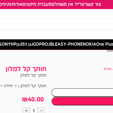
צור קשר
טרייד אין משתלם
מעבדת תיקונים
אודות
סניפים
One Plu
NOKIA
EASY-PHONE
JBL
GOPRO
נגן המנגן
HP
SONY סוני
מלון
חותך קל למלון
 ט.ל.ח
חותך קל למלון
חותך קל למלון | 1 יחידה *התמונה להמחשה בלבד בכפוף למלאי הקיים בחנות
₪
40.00