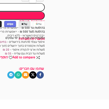
אפשרויות תשלום:
בהזמנות עד 500 ₪
- *אפשרות פריסה עד 6 תש
בהזמנות מעל 500 ₪
- *אפשרות פריסה עד 18 
*בכרטיס האשראי - ללא ריבית.
המשלוח יגיע תוך כ- 3 ימי עסקים
אפשרויות משלוח:
איסוף עצמי מהחנות בירושלים -
בחינם
משלוח אקספרס בתוך ירושלים (תוך כ
משלוח ארצי לנקודת איסוף –
20 ₪
משלוח עד הבית עם שליח -
35
₪
Add to compare
הוסף 
שתפו עם חברים: