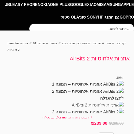
JBL
EASY-PHONE
NOKIA
ONE PLUS
GOOGLE
XIAOMI
SAMSUNG
APPLE
GOPRO
נגן המנגן
HP
SONY סוני
OLA סטוק
חיפוש
»
»
»
»
»
דף הבית
חנות
אוזניות, רמקולים, מיקרופונים ושמע
אוזניות
אוזניות BT
אוזניות אלחוטיות
AirBits 2
אוזניות אלחוטיות AirBits 2
-20%
לחצו להגדלה
*התמונות הן להמחשה בלבד... ט.ל.ח
₪
239.00
₪
299.00