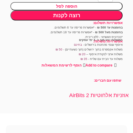
הוספה לסל
רוצה לקנות
אפשרויות תשלום:
בהזמנות עד 500 ₪
- *אפשרות פריסה עד 6 תשלומים.
בהזמנות מעל 500 ₪
- *אפשרות פריסה עד 18 תשלומים.
*בכרטיס האשראי - ללא ריבית.
המשלוח יגיע תוך כ- 3 ימי עסקים
אפשרויות משלוח:
איסוף עצמי מהחנות בירושלים -
בחינם
משלוח אקספרס בתוך ירושלים (תוך כשעתיים) -
50 ₪
משלוח ארצי לנקודת איסוף –
20 ₪
משלוח עד הבית עם שליח -
35
₪
Add to compare
הוסף לרשימת המשאלות
שתפו עם חברים:
אוזניות אלחוטיות AirBits 2