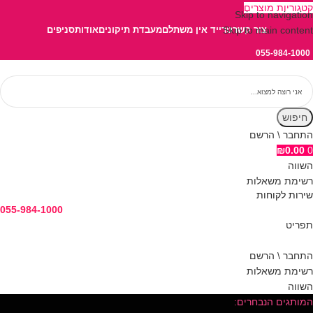
קטגוריות מוצרים
Skip to navigation
צור קשר
Skip to main content
טרייד אין משתלם
מעבדת תיקונים
אודות
סניפים
055-984-1000
חיפוש
התחבר \ הרשם
₪
0.00
0
השווה
רשימת משאלות
שירות לקוחות
055-984-1000
תפריט
התחבר \ הרשם
רשימת משאלות
השווה
המותגים הנבחרים: