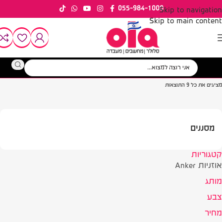
055-984-1000
Skip to navigation
Skip to main content
»
»
»
»
דף הבית
חנות
אוזניות, רמקולים, מיקרופונים ושמע
אוזניות
אוזניות Anker
מציגים את כל ⁦9⁩ התוצאות
מסננים
קטגוריות
אוזניות Anker
מותג
צבע
מחיר