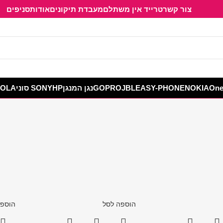
צור קשר
טרייד אין משתלם
מעבדת תיקונים
אודות
סניפים
One
NOKIA
EASY-PHONE
JBL
GOPRO
נגן המנגן
HP
SONY סוני
OLA סטוק
הוספה לסל
הוספה