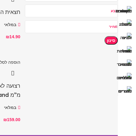
חצאית הוו
צבע
במלאי
מחיר
₪
14.90
סינון
הוספה לסל
מ”מ Otterbox Band – כתום
במלאי
₪
159.00