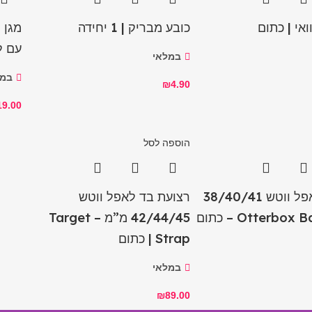
אי | כתום
כובע מבריק | 1 יחידה
עם ל
במלאי
במל
₪
4.90
19.00
הוספה לסל
רצועה לאפל ווטש 38/40/41
רצועת בד לאפל ווטש
42/44/45 מ”מ – Target
Strap | כתום
במלאי
₪
89.00