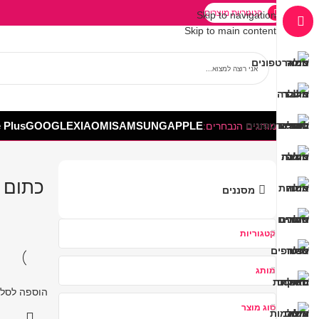
קטגוריות מוצרים
Skip to navigation
Skip to main content
 Plus
GOOGLE
XIAOMI
SAMSUNG
APPLE
המותגים הנבחרים:
»
»
דף הבית
חנות
כתום
כתום
מסננים
קטגוריות
מותג
הוספה לסל
סוג מוצר