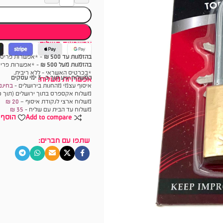
אפשרויות תשלום:
בהזמנות עד 500 ₪
- *אפשרות פריסה עד 6 תש
בהזמנות מעל 500 ₪
- *אפשרות פריסה עד 18 
*בכרטיס האשראי - ללא ריבית.
המשלוח יגיע תוך כ- 3 ימי עסקים
אפשרויות משלוח:
איסוף עצמי מהחנות בירושלים -
בחינם
משלוח אקספרס בתוך ירושלים (תוך כ
משלוח ארצי לנקודת איסוף –
20 ₪
משלוח עד הבית עם שליח -
35
₪
Add to compare
הוסף 
שתפו עם חברים: