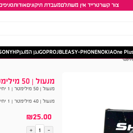
צור קשר
טרייד אין משתלם
מעבדת תיקונים
אודות
סניפים
One Plu
NOKIA
EASY-PHONE
JBL
GOPRO
נגן המנגן
HP
SONY סוני
מנעול | 50 מילימטר
מנעול | 50 מילימטר | 1 יחידה
מנעול | 40 מילימטר | 1 יחידה *התמונה להמחשה בלבד בכפוף למלאי הקיים בחנות
₪
25.00