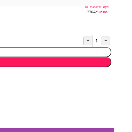
מקט:
02123456796
אבטחה
קטגוריה: