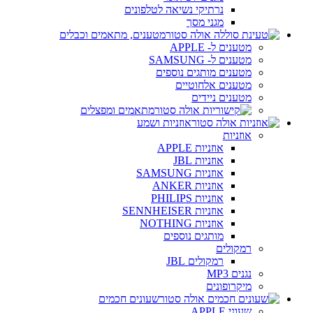
נרתיקי נשיאה לטלפונים
מגני מסך
מטענים, מתאמים וכבלים
מטענים ל- APPLE
מטענים ל- SAMSUNG
מטענים מותגים נוספים
מטענים אלחוטיים
מטענים ניידים
מתאמים ומפצלים
אוזניות ושמע
אוזניות
אוזניות APPLE
אוזניות JBL
אוזניות SAMSUNG
אוזניות ANKER
אוזניות PHILIPS
אוזניות SENNHEISER
אוזניות NOTHING
מותגים נוספים
רמקולים
רמקולים JBL
נגנים MP3
מיקרופונים
שעונים חכמים
שעוני APPLE