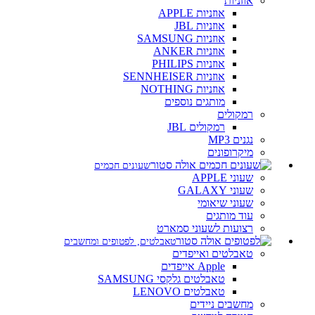
אוזניות
אוזניות APPLE
אוזניות JBL
אוזניות SAMSUNG
אוזניות ANKER
אוזניות PHILIPS
אוזניות SENNHEISER
אוזניות NOTHING
מותגים נוספים
רמקולים
רמקולים JBL
נגנים MP3
מיקרופונים
שעונים חכמים
שעוני APPLE
שעוני GALAXY
שעוני שיאומי
עוד מותגים
רצועות לשעוני סמארט
טאבלטים, לפטופים ומחשבים
טאבלטים ואייפדים
Apple אייפדים
טאבלטים גלקסי SAMSUNG
טאבלטים LENOVO
מחשבים ניידים