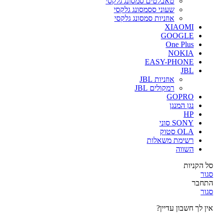
טאבלטים סמסונג גלקסי
שעוני ססמסונג גלקסי
אוזניות סמסונג גלקסי
XIAOMI
GOOGLE
One Plus
NOKIA
EASY-PHONE
JBL
אוזניות JBL
רמקולים JBL
GOPRO
נגן המנגן
HP
SONY סוני
OLA סטוק
רשימת משאלות
השווה
סל הקניות
סגור
התחבר
סגור
אין לך חשבון עדיין?