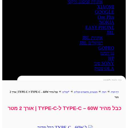
אוזניות סמסונג גלקסי
XIAOMI
GOOGLE
One Plus
NOKIA
EASY-PHONE
JBL
אוזניות JBL
רמקולים JBL
GOPRO
נגן המנגן
HP
SONY סוני
OLA סטוק
חיפוש
»
»
»
»
דף הבית
חנות
מטענים, מתאמים וכבלים
*כבלים
כבל מהיר TYPE-C – 60W ל-TYPE-C | אורך 2
מטר
כבל מהיר TYPE-C – 60W ל-TYPE-C | אורך 2 מטר