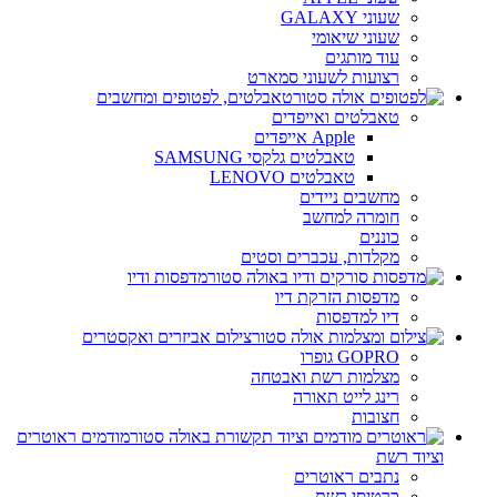
שעוני GALAXY
שעוני שיאומי
עוד מותגים
רצועות לשעוני סמארט
טאבלטים, לפטופים ומחשבים
טאבלטים ואייפדים
Apple אייפדים
טאבלטים גלקסי SAMSUNG
טאבלטים LENOVO
מחשבים ניידים
חומרה למחשב
כוננים
מקלדות, עכברים וסטים
מדפסות ודיו
מדפסות הזרקת דיו
דיו למדפסות
צילום אביזרים ואקסטרים
GOPRO גופרו
מצלמות רשת ואבטחה
רינג לייט תאורה
חצובות
מודמים ראוטרים
וציוד רשת
נתבים ראוטרים
כרטיסי רשת