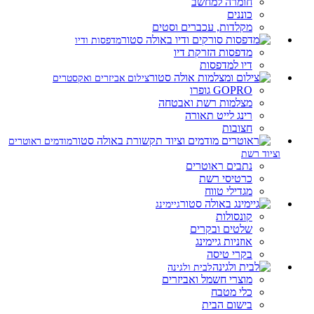
חומרה למחשב
כוננים
מקלדות, עכברים וסטים
מדפסות ודיו
מדפסות הזרקת דיו
דיו למדפסות
צילום אביזרים ואקסטרים
GOPRO גופרו
מצלמות רשת ואבטחה
רינג לייט תאורה
חצובות
מודמים ראוטרים
וציוד רשת
נתבים ראוטרים
כרטיסי רשת
מגדילי טווח
גיימינג
קונסולות
שלטים ובקרים
אוזניות גיימינג
בקרי טיסה
לבית ולגינה
מוצרי חשמל ואביזרים
כלי מטבח
בישום הבית