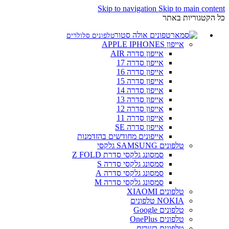
Skip to navigation
Skip to main content
כל הקטגוריות באתר
טלפונים סלולרים
אייפון APPLE IPHONES
אייפון סדרה AIR
אייפון סדרה 17
אייפון סדרה 16
אייפון סדרה 15
אייפון סדרה 14
אייפון סדרה 13
אייפון סדרה 12
אייפון סדרה 11
אייפון סדרה SE
אייפונים מחודשים בהזדמנות
טלפונים SAMSUNG גלקסי
סמסונג גלקסי סדרת Z FOLD
סמסונג גלקסי סדרה S
סמסונג גלקסי סדרה A
סמסונג גלקסי סדרה M
טלפונים XIAOMI
NOKIA טלפונים
טלפונים Google
טלפונים OnePlus
טלפונים כשרים