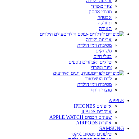
אומנות ויצירה
ציוד משרדי
מוצרי אחסון
אבטחה
תחזוקה
תאורה
עולם הילדים
אומנות ויצירה
מסיבות וימי הולדת
משחקים
בעלי חיים
טיולים ואביזרים נוספים
ציוד משרדי
עונות, חגים ואירועים
ליום העצמאות
מסיבות וימי הולדת
מוצרי חורף
APPLE
אייפונים IPHONES
אייפדים IPADS
שעונים חכמים APPLE WATCH
אוזניות AIRPODS
SAMSUNG
טלפונים סמסונג גלקסי