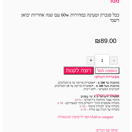
מטר
כבל סנכרון וטעינה במהירות 60w עם שנה אחריות יבואן
רשמי
₪
89.00
רוצה לקנות
הוספה לסל
אפשרויות תשלום:
בהזמנות עד 500 ₪
- *אפשרות פריסה עד 6 תשלומים.
בהזמנות מעל 500 ₪
- *אפשרות פריסה עד 18 תשלומים.
*בכרטיס האשראי - ללא ריבית.
אפשרויות משלוח:
המשלוח יגיע תוך כ- 3 ימי עסקים
איסוף עצמי מהחנות בירושלים -
בחינם
משלוח אקספרס בתוך ירושלים (תוך כשעתיים) -
50 ₪
משלוח ארצי לנקודת איסוף –
20 ₪
משלוח עד הבית עם שליח -
35
₪
Add to compare
הוסף לרשימת המשאלות
שתפו עם חברים: