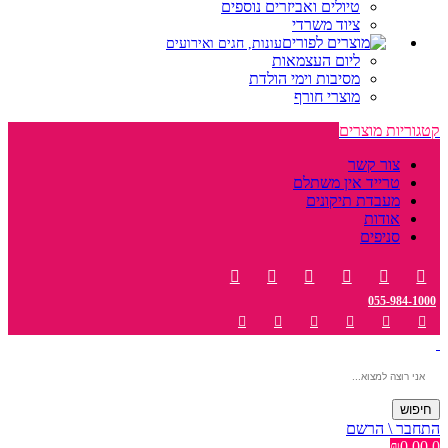
טיולים ואביזרים נוספים
ציוד משרדי
עונות, חגים ואירועים
ליום העצמאות
מסיבות וימי הולדת
מוצרי חורף
קטגוריות מוצרים
צור קשר
טרייד אין משתלם
מעבדת תיקונים
אודות
סניפים
055-984-1000
חיפוש
התחבר \ הרשם
₪
0.00
0