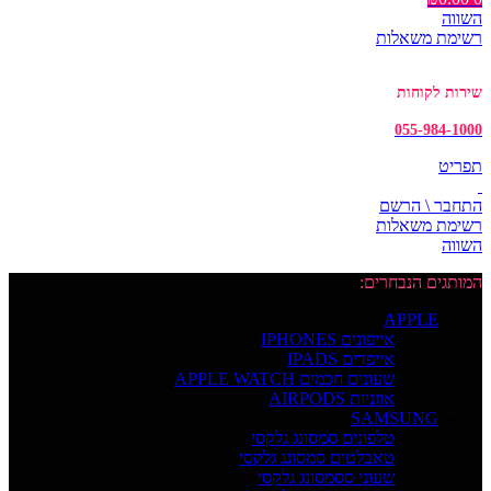
השווה
רשימת משאלות
שירות לקוחות
055-984-1000
תפריט
התחבר \ הרשם
רשימת משאלות
השווה
המותגים הנבחרים:
APPLE
אייפונים IPHONES
אייפדים IPADS
שעונים חכמים APPLE WATCH
אוזניות AIRPODS
SAMSUNG
טלפונים סמסונג גלקסי
טאבלטים סמסונג גלקסי
שעוני ססמסונג גלקסי