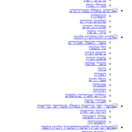
מגדילי טווח
גיימינג
קונסולות
שלטים ובקרים
אוזניות גיימינג
בקרי טיסה
לבית ולגינה
מוצרי חשמל ואביזרים
כלי מטבח
בישום הבית
עיצוב הבית
מוצרי אחסון
ביגוד
תאורה
בעלי חיים
אבטחה
תחזוקה
טיולים ואביזרים נוספים
אביזרי עישון
יופי ובריאות
הגיינה ובריאות
עזרה ראשונה
קוסמטיקה
למשרד ולבית הספר