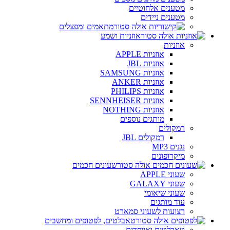
מטענים אלחוטיים
מטענים ניידים
מתאמים ומפצלים
אוזניות ושמע
אוזניות
אוזניות APPLE
אוזניות JBL
אוזניות SAMSUNG
אוזניות ANKER
אוזניות PHILIPS
אוזניות SENNHEISER
אוזניות NOTHING
מותגים נוספים
רמקולים
רמקולים JBL
נגנים MP3
מיקרופונים
שעונים חכמים
שעוני APPLE
שעוני GALAXY
שעוני שיאומי
עוד מותגים
רצועות לשעוני סמארט
טאבלטים, לפטופים ומחשבים
טאבלטים ואייפדים