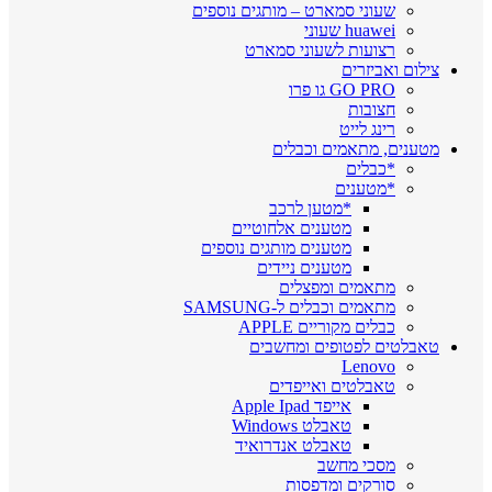
שעוני סמארט – מותגים נוספים
huawei שעוני
רצועות לשעוני סמארט
צילום ואביזרים
GO PRO גו פרו
חצובות
רינג לייט
מטענים, מתאמים וכבלים
*כבלים
*מטענים
*מטען לרכב
מטענים אלחוטיים
מטענים מותגים נוספים
מטענים ניידים
מתאמים ומפצלים
מתאמים וכבלים ל-SAMSUNG
כבלים מקוריים APPLE
טאבלטים לפטופים ומחשבים
Lenovo
טאבלטים ואייפדים
אייפד Apple Ipad
טאבלט Windows
טאבלט אנדרואיד
מסכי מחשב
סורקים ומדפסות