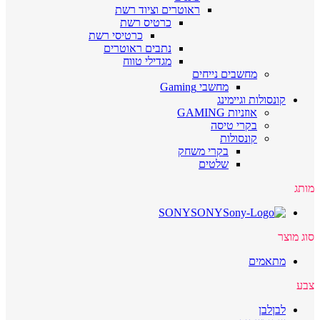
ראוטרים וציוד רשת
כרטיס רשת
כרטיסי רשת
נתבים ראוטרים
מגדילי טווח
מחשבים נייחים
מחשבי Gaming
קונסולות וגיימינג
אוזניות GAMING
בקרי טיסה
קונסולות
בקרי משחק
שלטים
מותג
SONY
SONY
סוג מוצר
מתאמים
צבע
לבן
לבן