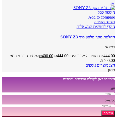
-10%
הוספה לסל
Add to compare
תצוגה מהירה
הוסף לרשימת המשאלות
החלפת מסך טלפון סוני SONY Z3
במלאי
444.00
₪
המחיר המקורי היה: ₪444.00.
400.00
₪
המחיר הנוכחי הוא:
₪400.00.
הצג מוצרים נוספים
טוען...
הירשמו כאן לקבלת עדכונים והטבות
שם
אימייל
שליחה