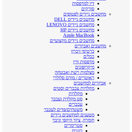
דיו למדפסות
סורקים
מחשבים ניידים לפטופים
מחשבים ניידים DELL
מחשבים ניידים LENOVO
מחשבים ניידים HP
Apple MacBook
מחשבים ניידים מקצועיים
מחשבים ואביזרים
כרטיסי זיכרון
כבלים
מדפסות ודיו
מיקרופונים
מצלמות רשת ואבטחה
ראוטרים / מודם סלולרי
אביזרים למחשבים
מקלדות עכברים וסטים
מקלדות
סט מקלדת ועכבר
עכברים
משטחים/פדים לעכבר
מטענים למחשבים ניידים
חומרה, ציוד היקפי וגיבוי
סטרימרים
כוננים