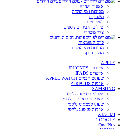
עולם הילדים
אומנות ויצירה
מסיבות וימי הולדת
משחקים
בעלי חיים
טיולים ואביזרים נוספים
ציוד משרדי
עונות, חגים ואירועים
ליום העצמאות
מסיבות וימי הולדת
מוצרי חורף
APPLE
אייפונים IPHONES
אייפדים IPADS
שעונים חכמים APPLE WATCH
אוזניות AIRPODS
SAMSUNG
טלפונים סמסונג גלקסי
טאבלטים סמסונג גלקסי
שעוני ססמסונג גלקסי
אוזניות סמסונג גלקסי
XIAOMI
GOOGLE
One Plus