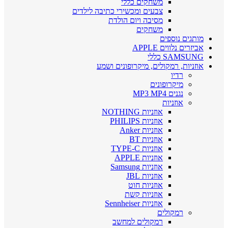
משחקים כללי
צבעים ומכשירי כתיבה לילדים
מסיבה ויום הולדת
משחקים
מותגים נוספים
אביזרים נלווים APPLE
SAMSUNG כללי
אוזניות, רמקולים, מיקרופונים ושמע
רדיו
מיקרופונים
נגנים MP3 MP4
אוזניות
אוזניות NOTHING
אוזניות PHILIPS
אוזניות Anker
אוזניות BT
אוזניות TYPE-C
אוזניות APPLE
אוזניות Samsung
אוזניות JBL
אוזניות חוט
אוזניות קשת
אוזניות Sennheiser
רמקולים
רמקולים למחשב