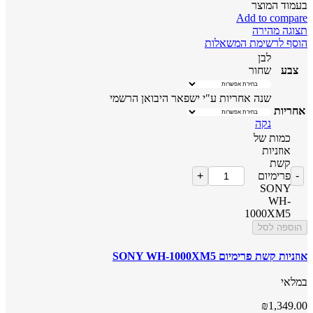
בעמוד המוצר
Add to compare
תצוגה מהירה
הוסף לרשימת המשאלות
לבן
צבע
שחור
שנה אחריות ע"י ישפאר היבואן הרשמי
אחריות
נקה
כמות של
אוזניות
קשת
פרימיום
SONY
WH-
1000XM5
הוספה לסל
אוזניות קשת פרימיום SONY WH-1000XM5
במלאי
₪
1,349.00