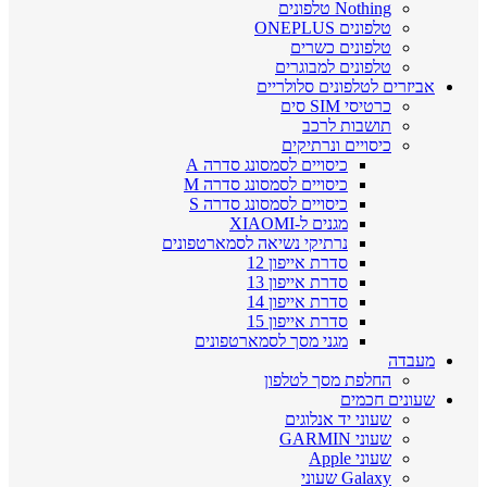
Nothing טלפונים
טלפונים ONEPLUS
טלפונים כשרים
טלפונים למבוגרים
אביזרים לטלפונים סלולריים
כרטיסי SIM סים
תושבות לרכב
כיסויים ונרתיקים
כיסויים לסמסונג סדרה A
כיסויים לסמסונג סדרה M
כיסויים לסמסונג סדרה S
מגנים ל-XIAOMI
נרתיקי נשיאה לסמארטפונים
סדרת אייפון 12
סדרת אייפון 13
סדרת אייפון 14
סדרת אייפון 15
מגני מסך לסמארטפונים
מעבדה
החלפת מסך לטלפון
שעונים חכמים
שעוני יד אנלוגים
שעוני GARMIN
שעוני Apple
Galaxy שעוני