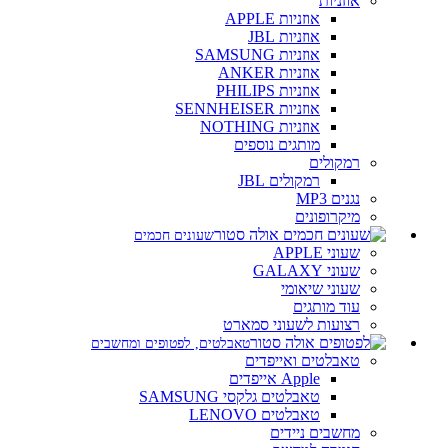
אוזניות
אוזניות APPLE
אוזניות JBL
אוזניות SAMSUNG
אוזניות ANKER
אוזניות PHILIPS
אוזניות SENNHEISER
אוזניות NOTHING
מותגים נוספים
רמקולים
רמקולים JBL
נגנים MP3
מיקרופונים
שעונים חכמים
שעוני APPLE
שעוני GALAXY
שעוני שיאומי
עוד מותגים
רצועות לשעוני סמארט
טאבלטים, לפטופים ומחשבים
טאבלטים ואייפדים
Apple אייפדים
טאבלטים גלקסי SAMSUNG
טאבלטים LENOVO
מחשבים ניידים