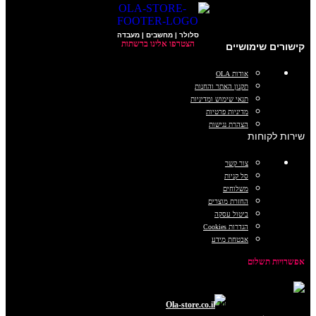
סלולר | מחשבים | מעבדה
הצטרפו אלינו ברשתות
קישורים שימושיים
אודות OLA
תקנון האתר והחנות
תנאי שימוש ומדיניות
מדיניות פרטיות
הצהרת נגישות
שירות לקוחות
צור קשר
סל קניות
משלוחים
החזרת מוצרים
ביטול עסקה
הגדרות Cookies
אבטחת מידע
אפשרויות תשלום
כל הזכויות שמורות © 2025
Ola-store.co.il