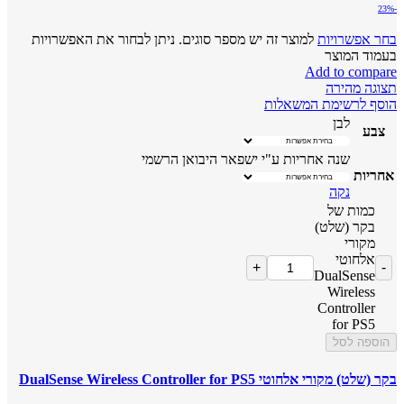
-23%
בחר אפשרויות
למוצר זה יש מספר סוגים. ניתן לבחור את האפשרויות
בעמוד המוצר
Add to compare
תצוגה מהירה
הוסף לרשימת המשאלות
לבן
צבע
שנה אחריות ע"י ישפאר היבואן הרשמי
אחריות
נקה
כמות של
בקר (שלט)
מקורי
אלחוטי
DualSense
Wireless
Controller
for PS5
הוספה לסל
בקר (שלט) מקורי אלחוטי DualSense Wireless Controller for PS5