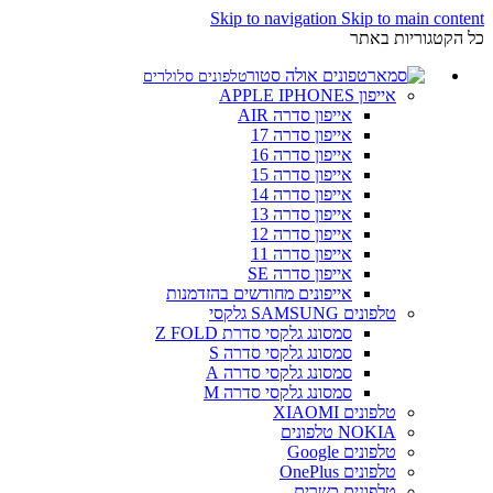
Skip to navigation
Skip to main content
כל הקטגוריות באתר
טלפונים סלולרים
אייפון APPLE IPHONES
אייפון סדרה AIR
אייפון סדרה 17
אייפון סדרה 16
אייפון סדרה 15
אייפון סדרה 14
אייפון סדרה 13
אייפון סדרה 12
אייפון סדרה 11
אייפון סדרה SE
אייפונים מחודשים בהזדמנות
טלפונים SAMSUNG גלקסי
סמסונג גלקסי סדרת Z FOLD
סמסונג גלקסי סדרה S
סמסונג גלקסי סדרה A
סמסונג גלקסי סדרה M
טלפונים XIAOMI
NOKIA טלפונים
טלפונים Google
טלפונים OnePlus
טלפונים כשרים