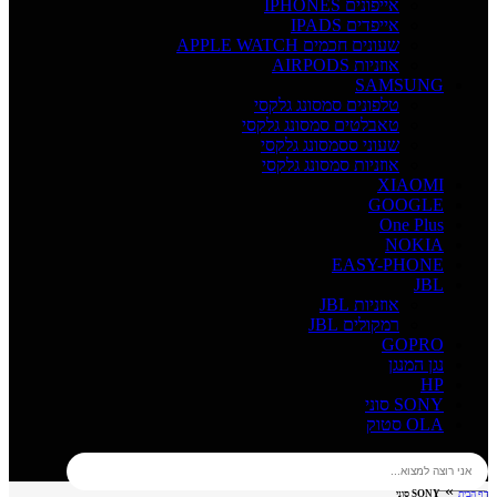
אייפונים IPHONES
אייפדים IPADS
שעונים חכמים APPLE WATCH
אוזניות AIRPODS
SAMSUNG
טלפונים סמסונג גלקסי
טאבלטים סמסונג גלקסי
שעוני ססמסונג גלקסי
אוזניות סמסונג גלקסי
XIAOMI
GOOGLE
One Plus
NOKIA
EASY-PHONE
JBL
אוזניות JBL
רמקולים JBL
GOPRO
נגן המנגן
HP
SONY סוני
OLA סטוק
»
דף הבית
SONY סוני