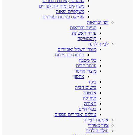
כובעים קשתות וכתרים
משחקים ומתיחות לפורים
משקפיים ופאות
שלייקס עניבות ופפיונים
יופי ובריאות
הגיינה ובריאות
עזרה ראשונה
קוסמטיקה
לבית ולגינה
מוצרי חשמל ואביזרים
תחנות כח ניידות
כלי מטבח
עיצוב הבית
מוצרי אחסון
אחסון
ביגוד
בישום הבית
אבטחה
תחזוקה
תאורה
בעלי חיים
טיולים ואביזרים נוספים
אומנות ויצירה
ציוד משרדי
עולם הילדים