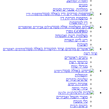
חומרה למחשב
כוננים
מקלדות, עכברים וסטים
מדפסות ודיו
מדפסות הזרקת דיו
דיו למדפסות
צילום אביזרים ואקסטרים
GOPRO גופרו
מצלמות רשת ואבטחה
רינג לייט תאורה
חצובות
מודמים ראוטרים
וציוד רשת
נתבים ראוטרים
כרטיסי רשת
מגדילי טווח
גיימינג
קונסולות
שלטים ובקרים
אוזניות גיימינג
בקרי טיסה
לבית ולגינה
מוצרי חשמל ואביזרים
כלי מטבח
בישום הבית