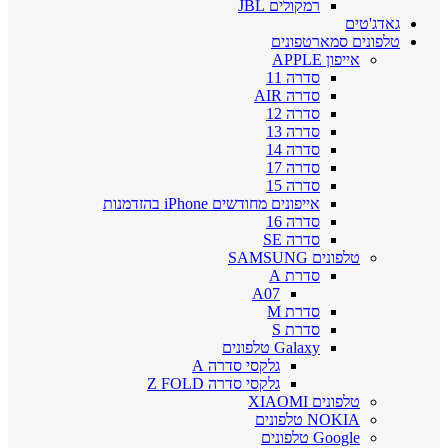
רמקולים JBL
גאדג'טים
טלפונים סמארטפונים
אייפון APPLE
סדרה 11
סדרה AIR
סדרה 12
סדרה 13
סדרה 14
סדרה 17
סדרה 15
אייפונים מחודשים iPhone בהזדמנות
סדרה 16
סדרה SE
טלפונים SAMSUNG
סדרת A
A07
סדרת M
סדרת S
Galaxy טלפונים
גלקסי סדרה A
גלקסי סדרה Z FOLD
טלפונים XIAOMI
NOKIA טלפונים
Google טלפונים