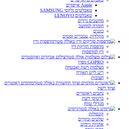
Apple אייפדים
טאבלטים גלקסי SAMSUNG
טאבלטים LENOVO
מחשבים ניידים
חומרה למחשב
כוננים
מקלדות, עכברים וסטים
מדפסות ודיו
מדפסות הזרקת דיו
דיו למדפסות
צילום אביזרים ואקסטרים
GOPRO גופרו
מצלמות רשת ואבטחה
רינג לייט תאורה
חצובות
מודמים ראוטרים
וציוד רשת
נתבים ראוטרים
כרטיסי רשת
מגדילי טווח
גיימינג
קונסולות
שלטים ובקרים
אוזניות גיימינג